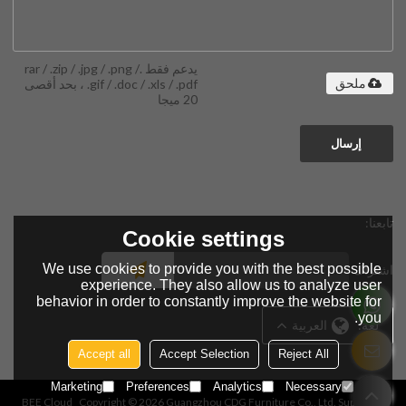
يدعم فقط .rar / .zip / .jpg / .png /
.gif / .doc / .xls / .pdf ، بحد أقصى
ملحق
20 ميجا
إرسال
تابعنا:
Cookie settings
We use cookies to provide you with the best possible
اشتراك
experience. They also allow us to analyze user
behavior in order to constantly improve the website for
you.
لغة:
العربية
Accept all
Accept Selection
Reject All
Marketing
Preferences
Analytics
Necessary
BEE Cloud
Copyright © 2026
Guangzhou CDG Furniture Co., Ltd.
Support By