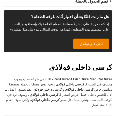
قمم الجدول بالجملة
هل ما زلت قلقًا بشأن اختيار أثاث غرفة الطعام؟
إذا كنت حريصًا على تنشيط مساحة الطعام الخاصة بك وإضفاء بعض الحب
على التصميم لهذه المنطقة ، فهذا هو الوقت المثالي لبدء مثل هذا المشروع!
ابقى على تواصل
كرسي داخلي فولاذي
CDG Restaurant Furniture Manufacturer
هي شركة تصنيع ومورد
محترف في الصين لـ
كرسي داخلي فولاذي
، نحن نوفر مصنعًا بالجملة مخصصًا ،
وملصق خاص
كرسي داخلي فولاذي
و
كرسي داخلي فولاذي
عقد تصنيع ، اتصل بنا
الآن للحصول على أفضل عرض أسعار لـ
كرسي داخلي فولاذي
، وسوف نرد في
الوقت المناسب، ونحن لسنا بأقل سعر
كرسي داخلي فولاذي
، ولكن سوف نقدم
لك خدمة أفضل.