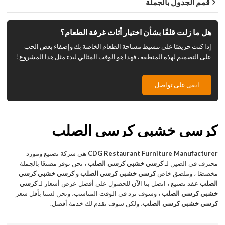
قمم الجدول بالجملة
هل ما زلت قلقًا بشأن اختيار أثاث غرفة الطعام؟
إذا كنت حريصًا على تنشيط مساحة الطعام الخاصة بك وإضفاء بعض الحب
على التصميم لهذه المنطقة ، فهذا هو الوقت المثالي لبدء مثل هذا المشروع!
ابقى على تواصل
كرسي خشبي كرسي الصلب
CDG Restaurant Furniture Manufacturer
هي شركة تصنيع ومورد
محترف في الصين لـ
كرسي خشبي كرسي الصلب
، نحن نوفر مصنعًا بالجملة
مخصصًا ، وملصق خاص
كرسي خشبي كرسي الصلب
و
كرسي خشبي كرسي
الصلب
عقد تصنيع ، اتصل بنا الآن للحصول على أفضل عرض أسعار لـ
كرسي
خشبي كرسي الصلب
، وسوف نرد في الوقت المناسب، ونحن لسنا بأقل سعر
كرسي خشبي كرسي الصلب
، ولكن سوف نقدم لك خدمة أفضل.