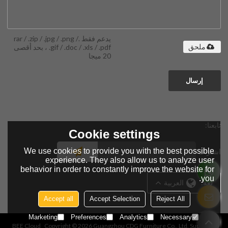
يدعم فقط .rar / .zip / .jpg / .png /
.gif / .doc / .xls / .pdf ، بحد أقصى
ملحق
20 ميجا
إرسال
تابعنا:
Cookie settings
We use cookies to provide you with the best possible
اشتراك
experience. They also allow us to analyze user
behavior in order to constantly improve the website for
you.
لغة:
العربية
Accept all
Accept Selection
Reject All
Marketing
Preferences
Analytics
Necessary
BEE Cloud
Copyright © 2026
Guangzhou CDG Furniture Co., Ltd.
Support By