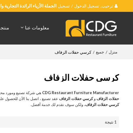
ترحيب,
تسجيل الدخول
/
تسجيل
الجملة الأزياء الرائدة التجارية 
معلومات عنا
منتج
منزل
جميع
/
/
كرسي حفلات الزفاف
كرسي حفلات الزفاف
CDG Restaurant Furniture Manufacturer
هي شركة تصنيع ومورد محت
حفلات الزفاف
و
كرسي حفلات الزفاف
عقد تصنيع ، اتصل بنا الآن للحصول ع
كرسي حفلات الزفاف
، ولكن سوف نقدم لك خدمة أفضل.
1 نتيجة