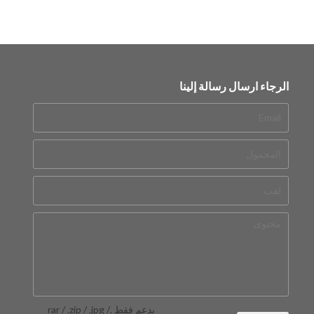
الرجاء ارسال رسالة إلينا
يدعم فقط .rar / .zip / .jpg /