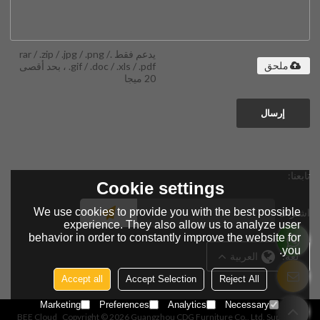
يدعم فقط .rar / .zip / .jpg / .png /
.gif / .doc / .xls / .pdf ، بحد أقصى
ملحق
20 ميجا
إرسال
تابعنا:
Cookie settings
We use cookies to provide you with the best possible
اشتراك
experience. They also allow us to analyze user
behavior in order to constantly improve the website for
you.
لغة:
العربية
Accept all
Accept Selection
Reject All
Marketing
Preferences
Analytics
Necessary
BEE Cloud
Copyright © 2026
Guangzhou CDG Furniture Co., Ltd.
Support By