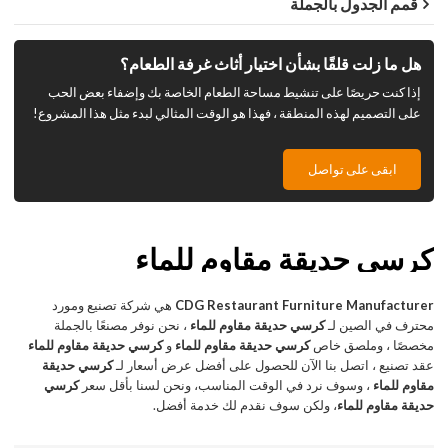
قمم الجدول بالجملة
هل ما زلت قلقًا بشأن اختيار أثاث غرفة الطعام؟
إذا كنت حريصًا على تنشيط مساحة الطعام الخاصة بك وإضفاء بعض الحب
على التصميم لهذه المنطقة ، فهذا هو الوقت المثالي لبدء مثل هذا المشروع!
ابقى على تواصل
كرسي حديقة مقاوم للماء
CDG Restaurant Furniture Manufacturer
هي شركة تصنيع ومورد
محترف في الصين لـ
كرسي حديقة مقاوم للماء
، نحن نوفر مصنعًا بالجملة
مخصصًا ، وملصق خاص
كرسي حديقة مقاوم للماء
و
كرسي حديقة مقاوم للماء
عقد تصنيع ، اتصل بنا الآن للحصول على أفضل عرض أسعار لـ
كرسي حديقة
مقاوم للماء
، وسوف نرد في الوقت المناسب، ونحن لسنا بأقل سعر
كرسي
حديقة مقاوم للماء
، ولكن سوف نقدم لك خدمة أفضل.