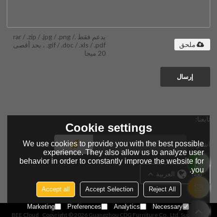
يدعم فقط .rar / .zip / .jpg / .png /
.gif / .doc / .xls / .pdf ، بحد أقصى
ملحق
20 ميجا
إرسال
تابعنا:
Cookie settings
We use cookies to provide you with the best possible
اشتراك
experience. They also allow us to analyze user
behavior in order to constantly improve the website for
you.
لغة:
العربية
Accept all
Accept Selection
Reject All
Marketing
Preferences
Analytics
Necessary
BEE Cloud
Copyright © 2026
Guangzhou CDG Furniture Co., Ltd.
Support By