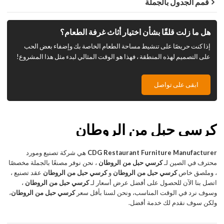
قمم الجدول بالجملة
هل ما زلت قلقًا بشأن اختيار أثاث غرفة الطعام؟
إذا كنت حريصًا على تنشيط مساحة الطعام الخاصة بك وإضفاء بعض الحب
على التصميم لهذه المنطقة ، فهذا هو الوقت المثالي لبدء مثل هذا المشروع!
ابقى على تواصل
كرسي حبل من الروطان
CDG Restaurant Furniture Manufacturer
هي شركة تصنيع ومورد
محترف في الصين لـ
كرسي حبل من الروطان
، نحن نوفر مصنعًا بالجملة مخصصًا
، وملصق خاص
كرسي حبل من الروطان
و
كرسي حبل من الروطان
عقد تصنيع ،
اتصل بنا الآن للحصول على أفضل عرض أسعار لـ
كرسي حبل من الروطان
،
وسوف نرد في الوقت المناسب، ونحن لسنا بأقل سعر
كرسي حبل من الروطان
،
ولكن سوف نقدم لك خدمة أفضل.