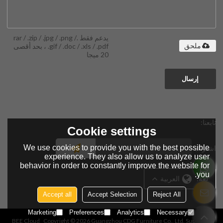
يدعم فقط .rar / .zip / .jpg / .png /
.gif / .doc / .xls / .pdf ، بحد أقصى
ملحق
20 ميجا
إرسال
تابعنا:
Cookie settings
We use cookies to provide you with the best possible
اشتراك
experience. They also allow us to analyze user
behavior in order to constantly improve the website for
you.
لغة:
العربية
Accept all
Accept Selection
Reject All
Marketing
Preferences
Analytics
Necessary
BEE Cloud
Copyright © 2026
Guangzhou CDG Furniture Co., Ltd.
Support By