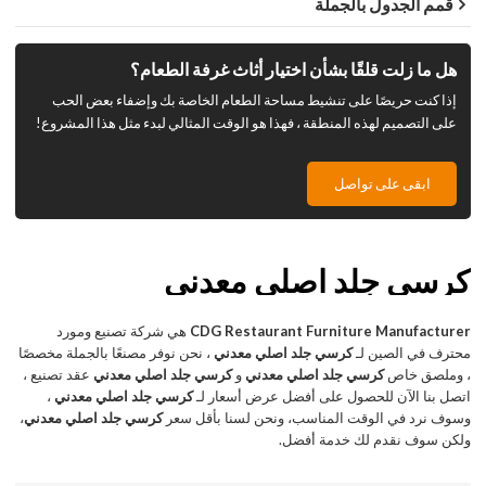
قمم الجدول بالجملة
هل ما زلت قلقًا بشأن اختيار أثاث غرفة الطعام؟
إذا كنت حريصًا على تنشيط مساحة الطعام الخاصة بك وإضفاء بعض الحب
على التصميم لهذه المنطقة ، فهذا هو الوقت المثالي لبدء مثل هذا المشروع!
ابقى على تواصل
كرسي جلد اصلي معدني
CDG Restaurant Furniture Manufacturer
هي شركة تصنيع ومورد
محترف في الصين لـ
كرسي جلد اصلي معدني
، نحن نوفر مصنعًا بالجملة مخصصًا
، وملصق خاص
كرسي جلد اصلي معدني
و
كرسي جلد اصلي معدني
عقد تصنيع ،
اتصل بنا الآن للحصول على أفضل عرض أسعار لـ
كرسي جلد اصلي معدني
،
وسوف نرد في الوقت المناسب، ونحن لسنا بأقل سعر
كرسي جلد اصلي معدني
،
ولكن سوف نقدم لك خدمة أفضل.