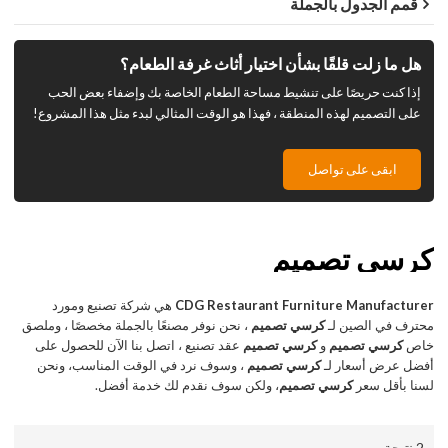
قمم الجدول بالجملة
هل ما زلت قلقًا بشأن اختيار أثاث غرفة الطعام؟
إذا كنت حريصًا على تنشيط مساحة الطعام الخاصة بك وإضفاء بعض الحب
على التصميم لهذه المنطقة ، فهذا هو الوقت المثالي لبدء مثل هذا المشروع!
ابقى على تواصل
كرسي تصميم
CDG Restaurant Furniture Manufacturer
هي شركة تصنيع ومورد
محترف في الصين لـ
كرسي تصميم
، نحن نوفر مصنعًا بالجملة مخصصًا ، وملصق
خاص
كرسي تصميم
و
كرسي تصميم
عقد تصنيع ، اتصل بنا الآن للحصول على
أفضل عرض أسعار لـ
كرسي تصميم
، وسوف نرد في الوقت المناسب، ونحن
لسنا بأقل سعر
كرسي تصميم
، ولكن سوف نقدم لك خدمة أفضل.
2 نتيجة