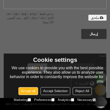
يدعم فقط .rar / .zip / .jpg / .png /
.gif / .doc / .xls / .pdf ، بحد أقصى
ملحق
20 ميجا
إرسال
تابعنا:
Cookie settings
We use cookies to provide you with the best possible
اشتراك
experience. They also allow us to analyze user
behavior in order to constantly improve the website for
you.
لغة:
العربية
Accept all
Accept Selection
Reject All
Marketing
Preferences
Analytics
Necessary
BEE Cloud
Copyright © 2026
Guangzhou CDG Furniture Co., Ltd.
Support By