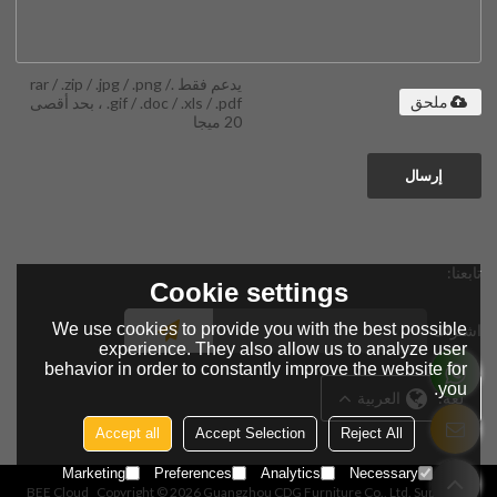
يدعم فقط .rar / .zip / .jpg / .png /
.gif / .doc / .xls / .pdf ، بحد أقصى
ملحق
20 ميجا
إرسال
تابعنا:
Cookie settings
We use cookies to provide you with the best possible
اشتراك
experience. They also allow us to analyze user
behavior in order to constantly improve the website for
you.
لغة:
العربية
Accept all
Accept Selection
Reject All
Marketing
Preferences
Analytics
Necessary
BEE Cloud
Copyright © 2026
Guangzhou CDG Furniture Co., Ltd.
Support By