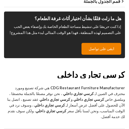
قمم الجدول بالجملة
هل ما زلت قلقًا بشأن اختيار أثاث غرفة الطعام؟
إذا كنت حريصًا على تنشيط مساحة الطعام الخاصة بك وإضفاء بعض الحب
على التصميم لهذه المنطقة ، فهذا هو الوقت المثالي لبدء مثل هذا المشروع!
ابقى على تواصل
كرسي تجاري داخلي
CDG Restaurant Furniture Manufacturer
هي شركة تصنيع ومورد
محترف في الصين لـ
كرسي تجاري داخلي
، نحن نوفر مصنعًا بالجملة مخصصًا ،
وملصق خاص
كرسي تجاري داخلي
و
كرسي تجاري داخلي
عقد تصنيع ، اتصل بنا
الآن للحصول على أفضل عرض أسعار لـ
كرسي تجاري داخلي
، وسوف نرد في
الوقت المناسب، ونحن لسنا بأقل سعر
كرسي تجاري داخلي
، ولكن سوف نقدم
لك خدمة أفضل.