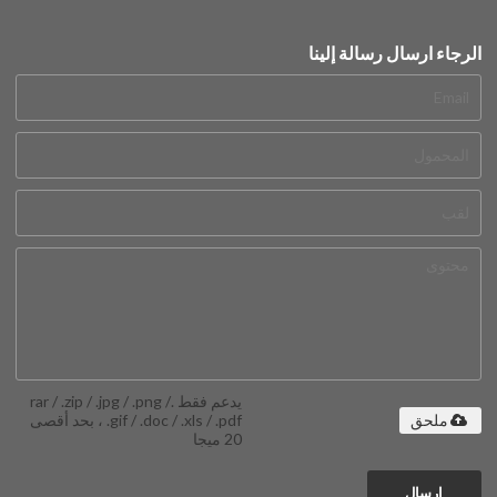
الرجاء ارسال رسالة إلينا
يدعم فقط .rar / .zip / .jpg / .png /
.gif / .doc / .xls / .pdf ، بحد أقصى
ملحق
20 ميجا
إرسال