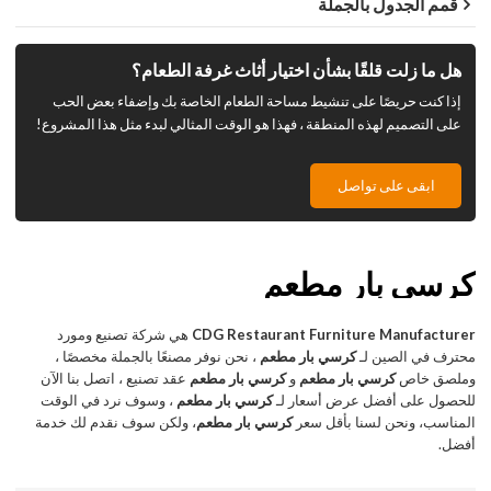
قمم الجدول بالجملة
هل ما زلت قلقًا بشأن اختيار أثاث غرفة الطعام؟
إذا كنت حريصًا على تنشيط مساحة الطعام الخاصة بك وإضفاء بعض الحب
على التصميم لهذه المنطقة ، فهذا هو الوقت المثالي لبدء مثل هذا المشروع!
ابقى على تواصل
كرسي بار مطعم
CDG Restaurant Furniture Manufacturer
هي شركة تصنيع ومورد
محترف في الصين لـ
كرسي بار مطعم
، نحن نوفر مصنعًا بالجملة مخصصًا ،
وملصق خاص
كرسي بار مطعم
و
كرسي بار مطعم
عقد تصنيع ، اتصل بنا الآن
للحصول على أفضل عرض أسعار لـ
كرسي بار مطعم
، وسوف نرد في الوقت
المناسب، ونحن لسنا بأقل سعر
كرسي بار مطعم
، ولكن سوف نقدم لك خدمة
أفضل.