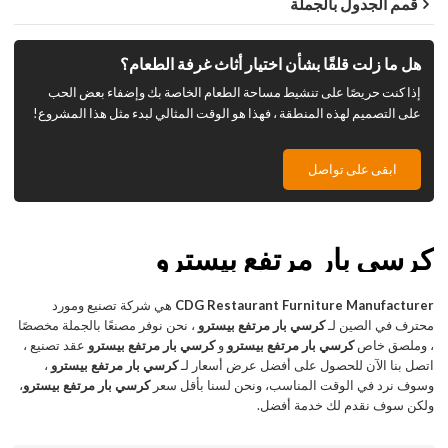
قمم الجدول بالجملة
هل ما زلت قلقًا بشأن اختيار أثاث غرفة الطعام؟
إذا كنت حريصًا على تنشيط مساحة الطعام الخاصة بك وإضفاء بعض الحب
على التصميم لهذه المنطقة ، فهذا هو الوقت المثالي لبدء مثل هذا المشروع!
ابقى على تواصل
كرسي بار مرتفع بيسترو
CDG Restaurant Furniture Manufacturer
هي شركة تصنيع ومورد
محترف في الصين لـ
كرسي بار مرتفع بيسترو
، نحن نوفر مصنعًا بالجملة مخصصًا
، وملصق خاص
كرسي بار مرتفع بيسترو
و
كرسي بار مرتفع بيسترو
عقد تصنيع ،
اتصل بنا الآن للحصول على أفضل عرض أسعار لـ
كرسي بار مرتفع بيسترو
،
وسوف نرد في الوقت المناسب، ونحن لسنا بأقل سعر
كرسي بار مرتفع بيسترو
،
ولكن سوف نقدم لك خدمة أفضل.