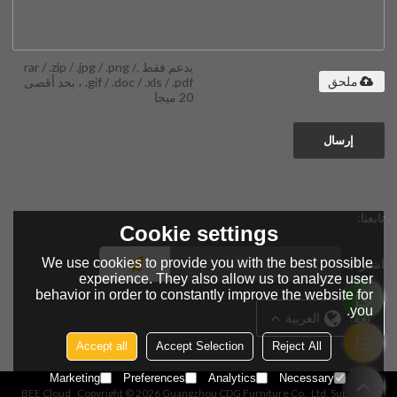
يدعم فقط .rar / .zip / .jpg / .png /
.gif / .doc / .xls / .pdf ، بحد أقصى
ملحق
20 ميجا
إرسال
تابعنا:
Cookie settings
We use cookies to provide you with the best possible
اشتراك
experience. They also allow us to analyze user
behavior in order to constantly improve the website for
you.
لغة:
العربية
Accept all
Accept Selection
Reject All
Marketing
Preferences
Analytics
Necessary
BEE Cloud
Copyright © 2026
Guangzhou CDG Furniture Co., Ltd.
Support By