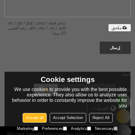
يدعم فقط .rar / .zip / .jpg / .png /
.gif / .doc / .xls / .pdf ، بحد أقصى
ملحق
20 ميجا
إرسال
تابعنا:
Cookie settings
We use cookies to provide you with the best possible
اشتراك
experience. They also allow us to analyze user
behavior in order to constantly improve the website for
you.
لغة:
العربية
Accept all
Accept Selection
Reject All
Marketing
Preferences
Analytics
Necessary
BEE Cloud
Copyright © 2026
Guangzhou CDG Furniture Co., Ltd.
Support By