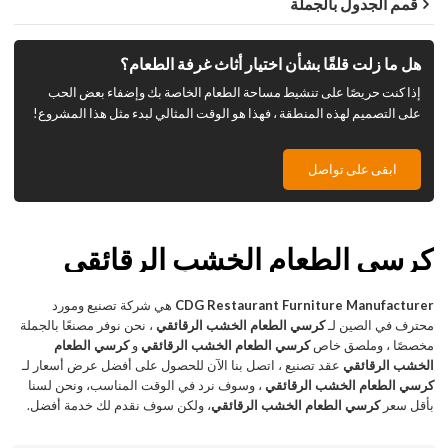
قمم الجدول بالجملة
هل ما زلت قلقًا بشأن اختيار أثاث غرفة الطعام؟
إذا كنت حريصًا على تنشيط مساحة الطعام الخاصة بك وإضفاء بعض الحب
على التصميم لهذه المنطقة ، فهذا هو الوقت المثالي لبدء مثل هذا المشروع!
ابقى على تواصل
كرسي الطعام الخشب الرقائقي
CDG Restaurant Furniture Manufacturer
هي شركة تصنيع ومورد
محترف في الصين لـ
كرسي الطعام الخشب الرقائقي
، نحن نوفر مصنعًا بالجملة
مخصصًا ، وملصق خاص
كرسي الطعام الخشب الرقائقي
و
كرسي الطعام
الخشب الرقائقي
عقد تصنيع ، اتصل بنا الآن للحصول على أفضل عرض أسعار لـ
كرسي الطعام الخشب الرقائقي
، وسوف نرد في الوقت المناسب، ونحن لسنا
بأقل سعر
كرسي الطعام الخشب الرقائقي
، ولكن سوف نقدم لك خدمة أفضل.