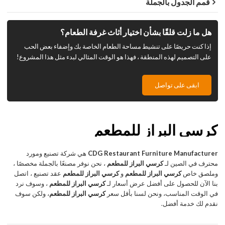
قمم الجدول بالجملة
هل ما زلت قلقًا بشأن اختيار أثاث غرفة الطعام؟
إذا كنت حريصًا على تنشيط مساحة الطعام الخاصة بك وإضفاء بعض الحب
على التصميم لهذه المنطقة ، فهذا هو الوقت المثالي لبدء مثل هذا المشروع!
ابقى على تواصل
كرسي البراز للمطعم
CDG Restaurant Furniture Manufacturer
هي شركة تصنيع ومورد
محترف في الصين لـ
كرسي البراز للمطعم
، نحن نوفر مصنعًا بالجملة مخصصًا ،
وملصق خاص
كرسي البراز للمطعم
و
كرسي البراز للمطعم
عقد تصنيع ، اتصل
بنا الآن للحصول على أفضل عرض أسعار لـ
كرسي البراز للمطعم
، وسوف نرد
في الوقت المناسب، ونحن لسنا بأقل سعر
كرسي البراز للمطعم
، ولكن سوف
نقدم لك خدمة أفضل.