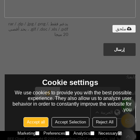
يدعم فقط .rar / .zip / .jpg / .png /
.gif / .doc / .xls / .pdf ، بحد أقصى
ملحق
20 ميجا
إرسال
تابعنا:
Cookie settings
We use cookies to provide you with the best possible
اشتراك
experience. They also allow us to analyze user
behavior in order to constantly improve the website for
you.
لغة:
العربية
Accept all
Accept Selection
Reject All
Marketing
Preferences
Analytics
Necessary
BEE Cloud
Copyright © 2026
Guangzhou CDG Furniture Co., Ltd.
Support By