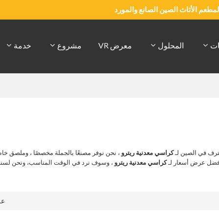
والمطعم الأثاث الصين الصانع والمورد
ات
المحلول
معرض VR
مشروع
خدمة
رف في الصين لـ
كراسي معدنية ريترو
، نحن نوفر مصنعًا بالجملة مخصصًا ، وملصق خ
أفضل عرض أسعار لـ
كراسي معدنية ريترو
، وسوف نرد في الوقت المناسب، ونحن لسنا
ع