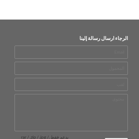
الرجاء ارسال رسالة إلينا
يدعم فقط .rar / .zip / .jpg /