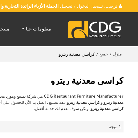
ترحيب,
تسجيل الدخول
/
تسجيل
الجملة الأزياء الرائدة التجارية 
معلومات عنا
منتج
منزل
جميع
/
/
كراسي معدنية ريترو
كراسي معدنية ريترو
CDG Restaurant Furniture Manufacturer
هي شركة تصنيع ومورد محت
معدنية ريترو
و
كراسي معدنية ريترو
عقد تصنيع ، اتصل بنا الآن للحصول على 
كراسي معدنية ريترو
، ولكن سوف نقدم لك خدمة أفضل.
1 نتيجة