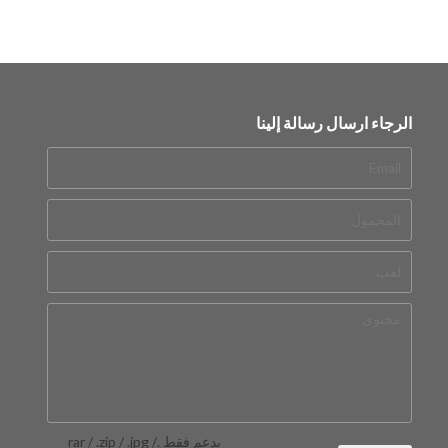
الرجاء ارسال رسالة إلينا
يدعم فقط .rar / .zip / .jpg /