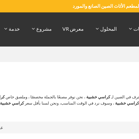
والمطعم الأثاث الصين الصانع والمورد
ات
المحلول
معرض VR
مشروع
خدمة
رف في الصين لـ
كراسي خشبية
، نحن نوفر مصنعًا بالجملة مخصصًا ، وملصق خاص
كرا
راسي خشبية
، وسوف نرد في الوقت المناسب، ونحن لسنا بأقل سعر
كراسي خشبية
،
ع