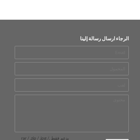
الرجاء ارسال رسالة إلينا
يدعم فقط .rar / .zip / .jpg /