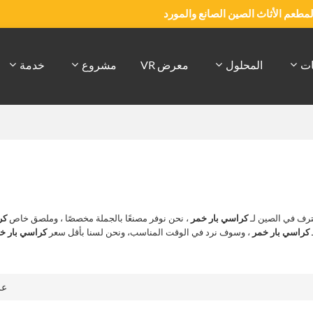
والمطعم الأثاث الصين الصانع والمورد
ات
المحلول
معرض VR
مشروع
خدمة
رف في الصين لـ
كراسي بار خمر
، نحن نوفر مصنعًا بالجملة مخصصًا ، وملصق خاص
كر
كراسي بار خمر
، وسوف نرد في الوقت المناسب، ونحن لسنا بأقل سعر
كراسي بار خ
ع