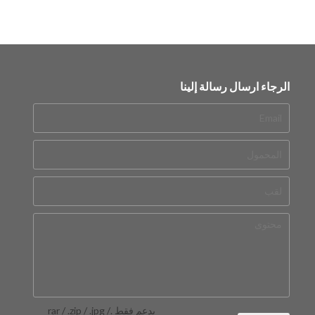
الرجاء ارسال رسالة إلينا
يدعم فقط .rar / .zip / .jpg /