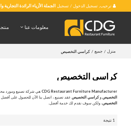
ترحيب,
تسجيل الدخول
/
تسجيل
الجملة الأزياء الرائدة التجارية 
معلومات عنا
منتج
منزل
جميع
/
/
كراسي التخصيص
كراسي التخصيص
CDG Restaurant Furniture Manufacturer
هي شركة تصنيع ومورد محت
التخصيص
و
كراسي التخصيص
عقد تصنيع ، اتصل بنا الآن للحصول على أفضل
التخصيص
، ولكن سوف نقدم لك خدمة أفضل.
1 نتيجة