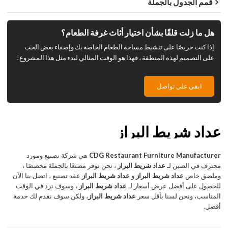
قمم الجدول بالجملة
هل ما زلت قلقًا بشأن اختيار أثاث غرفة الطعام؟
إذا كنت حريصًا على تنشيط مساحة الطعام الخاصة بك وإضفاء بعض الحب
على التصميم لهذه المنطقة ، فهذا هو الوقت المثالي لبدء مثل هذا المشروع!
ابقى على تواصل
عداد شريط البراز
CDG Restaurant Furniture Manufacturer
هي شركة تصنيع ومورد
محترف في الصين لـ
عداد شريط البراز
، نحن نوفر مصنعًا بالجملة مخصصًا ،
وملصق خاص
عداد شريط البراز
و
عداد شريط البراز
عقد تصنيع ، اتصل بنا الآن
للحصول على أفضل عرض أسعار لـ
عداد شريط البراز
، وسوف نرد في الوقت
المناسب، ونحن لسنا بأقل سعر
عداد شريط البراز
، ولكن سوف نقدم لك خدمة
أفضل.