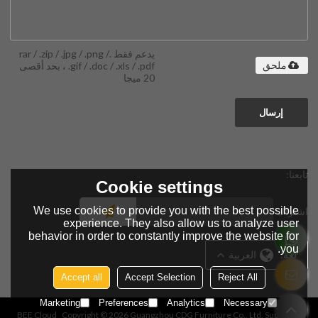
يدعم فقط .rar / .zip / .jpg / .png /
.gif / .doc / .xls / .pdf ، بحد أقصى
ملحق
20 ميجا
إرسال
تابعنا:
Cookie settings
We use cookies to provide you with the best possible
اشتراك
experience. They also allow us to analyze user
behavior in order to constantly improve the website for
you.
لغة:
العربية
Accept all
Accept Selection
Reject All
Marketing
Preferences
Analytics
Necessary
BEE Cloud
Copyright © 2026
Guangzhou CDG Furniture Co., Ltd.
Support By