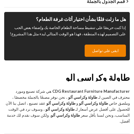
قمم الجدول بالجملة
هل ما زلت قلقًا بشأن اختيار أثاث غرفة الطعام؟
إذا كنت حريصًا على تنشيط مساحة الطعام الخاصة بك وإضفاء بعض الحب
على التصميم لهذه المنطقة ، فهذا هو الوقت المثالي لبدء مثل هذا المشروع!
ابقى على تواصل
طاولة وكراسي ألو
CDG Restaurant Furniture Manufacturer
هي شركة تصنيع ومورد
محترف في الصين لـ
طاولة وكراسي ألو
، نحن نوفر مصنعًا بالجملة مخصصًا ،
وملصق خاص
طاولة وكراسي ألو
و
طاولة وكراسي ألو
عقد تصنيع ، اتصل بنا الآن
للحصول على أفضل عرض أسعار لـ
طاولة وكراسي ألو
، وسوف نرد في الوقت
المناسب، ونحن لسنا بأقل سعر
طاولة وكراسي ألو
، ولكن سوف نقدم لك خدمة
أفضل.