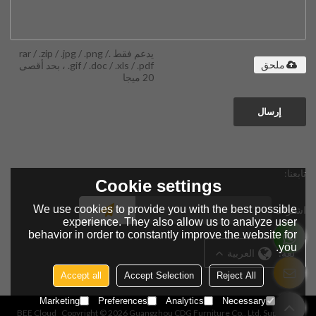
يدعم فقط .rar / .zip / .jpg / .png /
.gif / .doc / .xls / .pdf ، بحد أقصى
ملحق
20 ميجا
إرسال
تابعنا:
Cookie settings
We use cookies to provide you with the best possible
اشتراك
experience. They also allow us to analyze user
behavior in order to constantly improve the website for
you.
لغة:
العربية
Accept all
Accept Selection
Reject All
Marketing
Preferences
Analytics
Necessary
BEE Cloud
Copyright © 2026
Guangzhou CDG Furniture Co., Ltd.
Support By