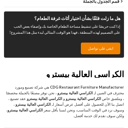
قمم الجدول بالجملة
هل ما زلت قلقًا بشأن اختيار أثاث غرفة الطعام؟
إذا كنت حريصًا على تنشيط مساحة الطعام الخاصة بك وإضفاء بعض الحب
على التصميم لهذه المنطقة ، فهذا هو الوقت المثالي لبدء مثل هذا المشروع!
ابقى على تواصل
الكراسي العالية بيسترو
CDG Restaurant Furniture Manufacturer
هي شركة تصنيع ومورد
محترف في الصين لـ
الكراسي العالية بيسترو
، نحن نوفر مصنعًا بالجملة مخصصًا
، وملصق خاص
الكراسي العالية بيسترو
و
الكراسي العالية بيسترو
عقد تصنيع ،
اتصل بنا الآن للحصول على أفضل عرض أسعار لـ
الكراسي العالية بيسترو
،
وسوف نرد في الوقت المناسب، ونحن لسنا بأقل سعر
الكراسي العالية بيسترو
،
ولكن سوف نقدم لك خدمة أفضل.