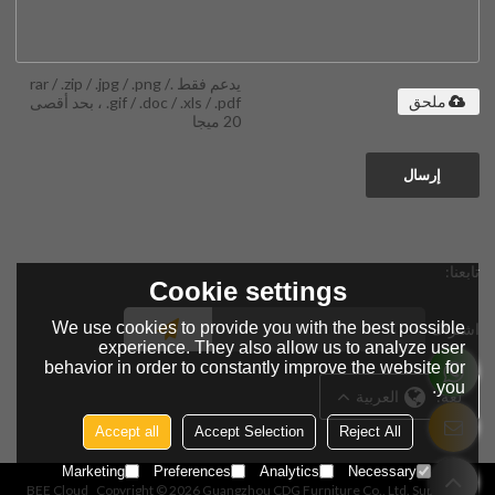
يدعم فقط .rar / .zip / .jpg / .png /
.gif / .doc / .xls / .pdf ، بحد أقصى
ملحق
20 ميجا
إرسال
تابعنا:
Cookie settings
We use cookies to provide you with the best possible
اشتراك
experience. They also allow us to analyze user
behavior in order to constantly improve the website for
you.
لغة:
العربية
Accept all
Accept Selection
Reject All
Marketing
Preferences
Analytics
Necessary
BEE Cloud
Copyright © 2026
Guangzhou CDG Furniture Co., Ltd.
Support By