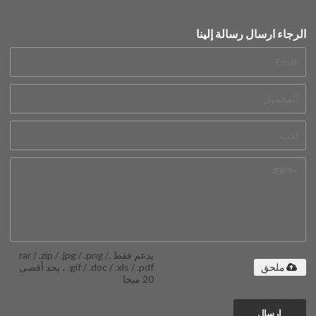
الرجاء ارسال رسالة إلينا
يدعم فقط .rar / .zip / .jpg / .png /
.gif / .doc / .xls / .pdf ، بحد أقصى
ملحق
20 ميجا
إرسال