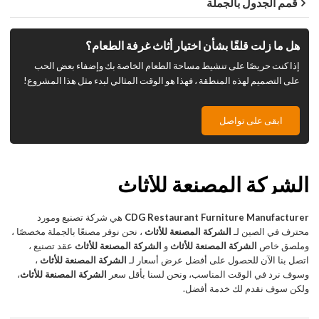
قمم الجدول بالجملة
هل ما زلت قلقًا بشأن اختيار أثاث غرفة الطعام؟
إذا كنت حريصًا على تنشيط مساحة الطعام الخاصة بك وإضفاء بعض الحب
على التصميم لهذه المنطقة ، فهذا هو الوقت المثالي لبدء مثل هذا المشروع!
ابقى على تواصل
الشركة المصنعة للأثاث
CDG Restaurant Furniture Manufacturer
هي شركة تصنيع ومورد
محترف في الصين لـ
الشركة المصنعة للأثاث
، نحن نوفر مصنعًا بالجملة مخصصًا ،
وملصق خاص
الشركة المصنعة للأثاث
و
الشركة المصنعة للأثاث
عقد تصنيع ،
اتصل بنا الآن للحصول على أفضل عرض أسعار لـ
الشركة المصنعة للأثاث
،
وسوف نرد في الوقت المناسب، ونحن لسنا بأقل سعر
الشركة المصنعة للأثاث
،
ولكن سوف نقدم لك خدمة أفضل.