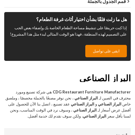
قمم الجدول بالجملة
هل ما زلت قلقًا بشأن اختيار أثاث غرفة الطعام؟
إذا كنت حريصًا على تنشيط مساحة الطعام الخاصة بك وإضفاء بعض الحب
على التصميم لهذه المنطقة ، فهذا هو الوقت المثالي لبدء مثل هذا المشروع!
ابقى على تواصل
البراز الصناعي
CDG Restaurant Furniture Manufacturer
هي شركة تصنيع ومورد
محترف في الصين لـ
البراز الصناعي
، نحن نوفر مصنعًا بالجملة مخصصًا ، وملصق
خاص
البراز الصناعي
و
البراز الصناعي
عقد تصنيع ، اتصل بنا الآن للحصول على
أفضل عرض أسعار لـ
البراز الصناعي
، وسوف نرد في الوقت المناسب، ونحن
لسنا بأقل سعر
البراز الصناعي
، ولكن سوف نقدم لك خدمة أفضل.
1 نتيجة