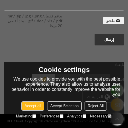
يدعم فقط .rar / .zip / .jpg / .png /
.gif / .doc / .xls / .pdf ، بحد أقصى
ملحق
20 ميجا
إرسال
تابعنا:
Cookie settings
We use cookies to provide you with the best possible
اشتراك
experience. They also allow us to analyze user
behavior in order to constantly improve the website for
you.
لغة:
العربية
Accept all
Accept Selection
Reject All
Marketing
Preferences
Analytics
Necessary
BEE Cloud
Copyright © 2026
Guangzhou CDG Furniture Co., Ltd.
Support By