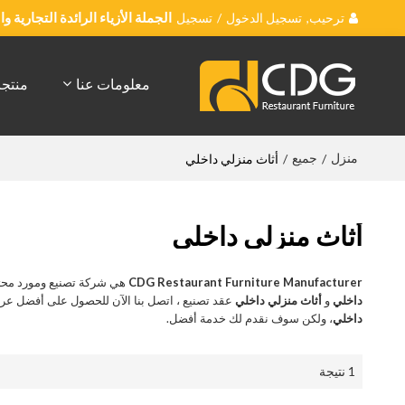
ترحيب,
تسجيل الدخول
/
تسجيل
الجملة الأزياء الرائدة التجارية 
معلومات عنا
منتج
منزل
جميع
/
/
أثاث منزلي داخلي
أثاث منزلي داخلي
CDG Restaurant Furniture Manufacturer
هي شركة تصنيع ومورد محت
داخلي
و
أثاث منزلي داخلي
عقد تصنيع ، اتصل بنا الآن للحصول على أفضل عر
داخلي
، ولكن سوف نقدم لك خدمة أفضل.
1 نتيجة