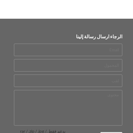
الرجاء ارسال رسالة إلينا
يدعم فقط .rar / .zip / .jpg /