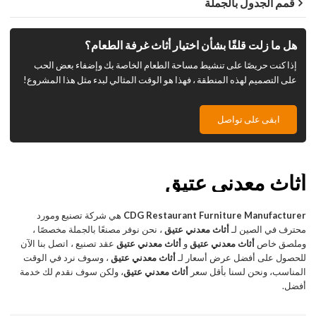
قمم الجدول بالجملة
هل ما زلت قلقًا بشأن اختيار أثاث غرفة الطعام؟
إذا كنت حريصًا على تنشيط مساحة الطعام الخاصة بك وإضفاء بعض الحب
على التصميم لهذه المنطقة ، فهذا هو الوقت المثالي لبدء مثل هذا المشروع!
ابقى على تواصل
أثاث معدني عتيق
CDG Restaurant Furniture Manufacturer
هي شركة تصنيع ومورد
محترف في الصين لـ
أثاث معدني عتيق
، نحن نوفر مصنعًا بالجملة مخصصًا ،
وملصق خاص
أثاث معدني عتيق
و
أثاث معدني عتيق
عقد تصنيع ، اتصل بنا الآن
للحصول على أفضل عرض أسعار لـ
أثاث معدني عتيق
، وسوف نرد في الوقت
المناسب، ونحن لسنا بأقل سعر
أثاث معدني عتيق
، ولكن سوف نقدم لك خدمة
أفضل.