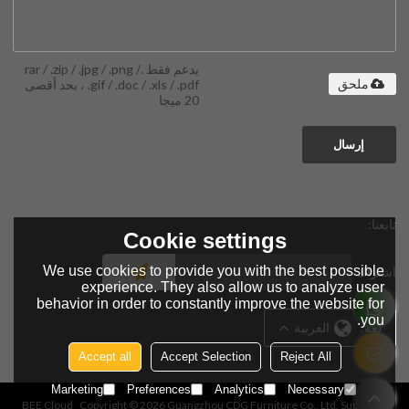
يدعم فقط .rar / .zip / .jpg / .png /
.gif / .doc / .xls / .pdf ، بحد أقصى
ملحق
20 ميجا
إرسال
تابعنا:
Cookie settings
We use cookies to provide you with the best possible
اشتراك
experience. They also allow us to analyze user
behavior in order to constantly improve the website for
you.
لغة:
العربية
Accept all
Accept Selection
Reject All
Marketing
Preferences
Analytics
Necessary
BEE Cloud
Copyright © 2026
Guangzhou CDG Furniture Co., Ltd.
Support By