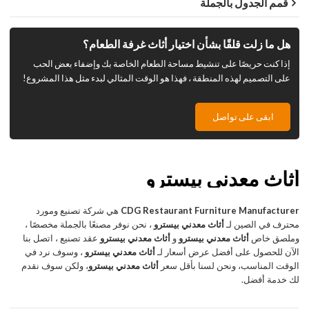
قمم الجدول بالجملة
هل ما زلت قلقًا بشأن اختيار أثاث غرفة الطعام؟
إذا كنت حريصًا على تنشيط مساحة الطعام الخاصة بك وإضفاء بعض الحب
على التصميم لهذه المنطقة ، فهذا هو الوقت المثالي لبدء مثل هذا المشروع!
ابقى على تواصل
أثاث معدني بيسترو
CDG Restaurant Furniture Manufacturer
هي شركة تصنيع ومورد
محترف في الصين لـ
أثاث معدني بيسترو
، نحن نوفر مصنعًا بالجملة مخصصًا ،
وملصق خاص
أثاث معدني بيسترو
و
أثاث معدني بيسترو
عقد تصنيع ، اتصل بنا
الآن للحصول على أفضل عرض أسعار لـ
أثاث معدني بيسترو
، وسوف نرد في
الوقت المناسب، ونحن لسنا بأقل سعر
أثاث معدني بيسترو
، ولكن سوف نقدم
لك خدمة أفضل.