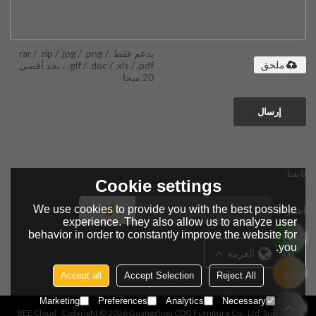
يدعم فقط .rar / .zip / .jpg / .png /
.gif / .doc / .xls / .pdf ، بحد أقصى
ملحق
20 ميجا
إرسال
تابعنا:
Cookie settings
We use cookies to provide you with the best possible
اشتراك
experience. They also allow us to analyze user
behavior in order to constantly improve the website for
you.
لغة:
العربية
Accept all
Accept Selection
Reject All
Marketing
Preferences
Analytics
Necessary
BEE Cloud
Copyright © 2026
Guangzhou CDG Furniture Co., Ltd.
Support By