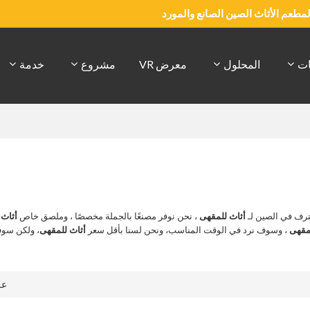
والمطعم الأثاث الصين الصانع والمورد
ات
المحلول
معرض VR
مشروع
خدمة
رف في الصين لـ
أثاث للمقهى
، نحن نوفر مصنعًا بالجملة مخصصًا ، وملصق خاص
أثاث 
مقهى
، وسوف نرد في الوقت المناسب، ونحن لسنا بأقل سعر
أثاث للمقهى
، ولكن سو
ع