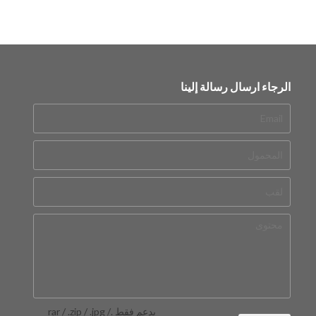
الرجاء ارسال رسالة إلينا
يدعم فقط .rar / .zip / .jpg /