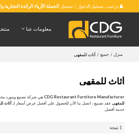
ترحيب,
تسجيل الدخول
/
تسجيل
الجملة الأزياء الرائدة التجارية 
معلومات عنا
منتج
منزل
جميع
/
/
أثاث للمقهى
أثاث للمقهى
CDG Restaurant Furniture Manufacturer
هي شركة تصنيع ومورد محت
للمقهى
عقد تصنيع ، اتصل بنا الآن للحصول على أفضل عرض أسعار لـ
أثاث لل
خدمة أفضل.
1 نتيجة