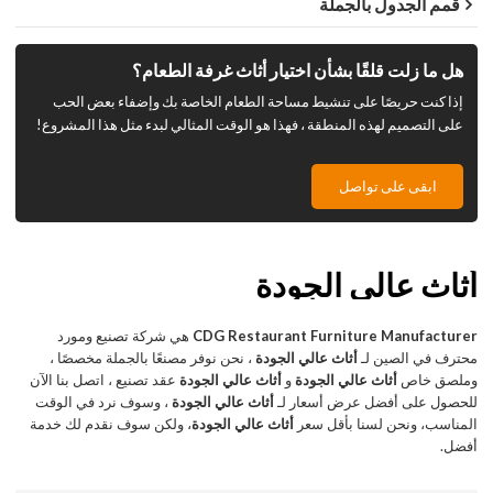
قمم الجدول بالجملة
هل ما زلت قلقًا بشأن اختيار أثاث غرفة الطعام؟
إذا كنت حريصًا على تنشيط مساحة الطعام الخاصة بك وإضفاء بعض الحب
على التصميم لهذه المنطقة ، فهذا هو الوقت المثالي لبدء مثل هذا المشروع!
ابقى على تواصل
أثاث عالي الجودة
CDG Restaurant Furniture Manufacturer
هي شركة تصنيع ومورد
محترف في الصين لـ
أثاث عالي الجودة
، نحن نوفر مصنعًا بالجملة مخصصًا ،
وملصق خاص
أثاث عالي الجودة
و
أثاث عالي الجودة
عقد تصنيع ، اتصل بنا الآن
للحصول على أفضل عرض أسعار لـ
أثاث عالي الجودة
، وسوف نرد في الوقت
المناسب، ونحن لسنا بأقل سعر
أثاث عالي الجودة
، ولكن سوف نقدم لك خدمة
أفضل.