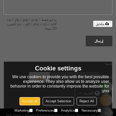
يدعم فقط .rar / .zip / .jpg / .png /
.gif / .doc / .xls / .pdf ، بحد أقصى
ملحق
20 ميجا
إرسال
تابعنا:
Cookie settings
We use cookies to provide you with the best possible
اشتراك
experience. They also allow us to analyze user
behavior in order to constantly improve the website for
you.
لغة:
العربية
Accept all
Accept Selection
Reject All
Marketing
Preferences
Analytics
Necessary
BEE Cloud
Copyright © 2026
Guangzhou CDG Furniture Co., Ltd.
Support By