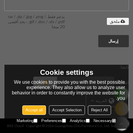
يدعم فقط .rar / .zip / .jpg / .png /
.gif / .doc / .xls / .pdf ، بحد أقصى
ملحق
20 ميجا
إرسال
تابعنا:
Cookie settings
We use cookies to provide you with the best possible
اشتراك
experience. They also allow us to analyze user
behavior in order to constantly improve the website for
you.
لغة:
العربية
Accept all
Accept Selection
Reject All
Marketing
Preferences
Analytics
Necessary
BEE Cloud
Copyright © 2026
Guangzhou CDG Furniture Co., Ltd.
Support By