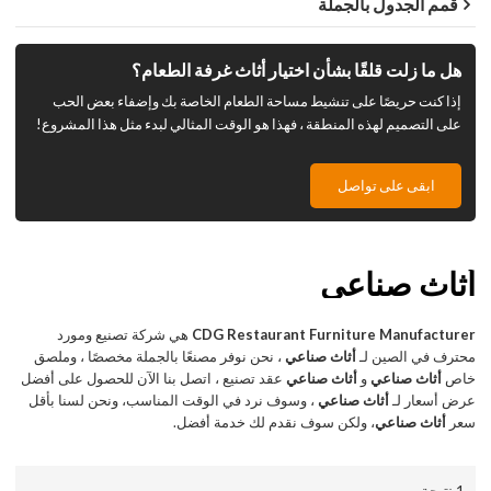
قمم الجدول بالجملة
هل ما زلت قلقًا بشأن اختيار أثاث غرفة الطعام؟
إذا كنت حريصًا على تنشيط مساحة الطعام الخاصة بك وإضفاء بعض الحب
على التصميم لهذه المنطقة ، فهذا هو الوقت المثالي لبدء مثل هذا المشروع!
ابقى على تواصل
أثاث صناعي
CDG Restaurant Furniture Manufacturer
هي شركة تصنيع ومورد
محترف في الصين لـ
أثاث صناعي
، نحن نوفر مصنعًا بالجملة مخصصًا ، وملصق
خاص
أثاث صناعي
و
أثاث صناعي
عقد تصنيع ، اتصل بنا الآن للحصول على أفضل
عرض أسعار لـ
أثاث صناعي
، وسوف نرد في الوقت المناسب، ونحن لسنا بأقل
سعر
أثاث صناعي
، ولكن سوف نقدم لك خدمة أفضل.
1 نتيجة