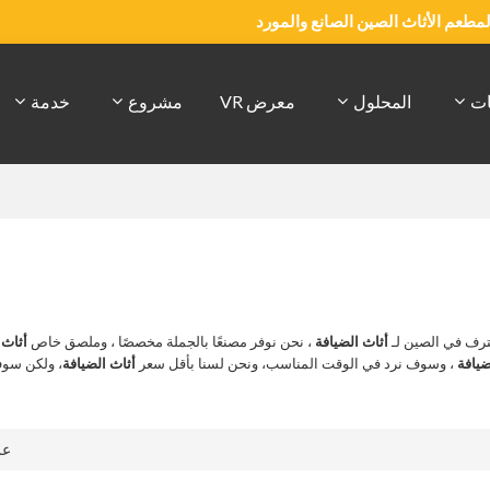
والمطعم الأثاث الصين الصانع والمورد
ات
المحلول
معرض VR
مشروع
خدمة
رف في الصين لـ
أثاث الضيافة
، نحن نوفر مصنعًا بالجملة مخصصًا ، وملصق خاص
أثاث 
ضيافة
، وسوف نرد في الوقت المناسب، ونحن لسنا بأقل سعر
أثاث الضيافة
، ولكن سو
ع