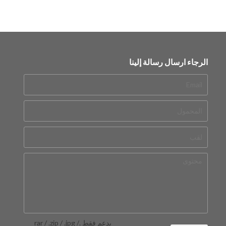
الرجاء ارسال رسالة إلينا
يدعم فقط .rar / .zip / .jpg /