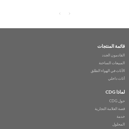
بذراعين للترفيه عتيق للحديقة
قائمة المنتجات
القادمون الجدد
المبيعات الساخنة
الأثاث في الهواء الطلق
أثاث داخلي
لماذا CDG
حول CDG
قصة العلامة التجارية
خدمة
المحلول