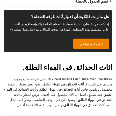
قمم الجدول بالجملة
هل ما زلت قلقًا بشأن اختيار أثاث غرفة الطعام؟
إذا كنت حريصًا على تنشيط مساحة الطعام الخاصة بك وإضفاء بعض الحب
على التصميم لهذه المنطقة ، فهذا هو الوقت المثالي لبدء مثل هذا المشروع!
ابقى على تواصل
أثاث الحدائق في الهواء الطلق
CDG Restaurant Furniture Manufacturer
هي شركة تصنيع ومورد
محترف في الصين لـ
أثاث الحدائق في الهواء الطلق
، نحن نوفر مصنعًا بالجملة
مخصصًا ، وملصق خاص
أثاث الحدائق في الهواء الطلق
و
أثاث الحدائق في الهواء
الطلق
عقد تصنيع ، اتصل بنا الآن للحصول على أفضل عرض أسعار لـ
أثاث
الحدائق في الهواء الطلق
، وسوف نرد في الوقت المناسب، ونحن لسنا بأقل
سعر
أثاث الحدائق في الهواء الطلق
، ولكن سوف نقدم لك خدمة أفضل.