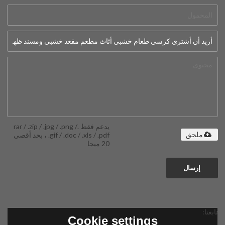
يدعم فقط .rar / .zip / .jpg / .png /
.gif / .doc / .xls / .pdf ، بحد أقصى
ملحق
20 ميجا
إرسال
تابعنا:
Cookie settings