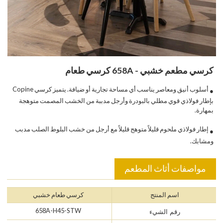
كرسي مطعم خشبي - 658A كرسي طعام
أسلوب أنيق ومعاصر يناسب أي مساحة تجارية أو ضيافة. يتميز كرسي Copine
●
بإطار فولاذي قوي مطلي بالبودرة وأرجل مدببة من الخشب المصمت متوهجة
بمهارة.
إطار فولاذي ملحوم قليلاً متوهج قليلاً مع أرجل من خشب البلوط الصلب مدبب
●
ومشابك.
مواصفات أثاث المطعم
اسم المنتج
كرسي طعام خشبي
658A-H45-STW
رقم الشيء