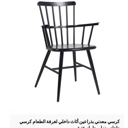
كرسي معدني بذراعين أثاث داخلي لغرفة الطعام كرسي
طعام منزلي طراز عتيق