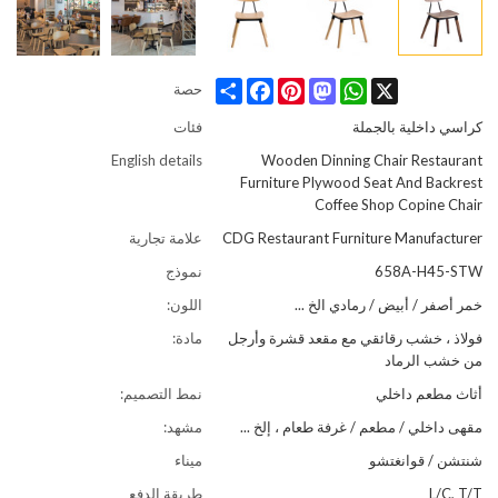
Share
Facebook
Pinterest
Mastodon
WhatsApp
X
حصة
كراسي داخلية بالجملة
فئات
English details
Wooden Dinning Chair Restaurant
Furniture Plywood Seat And Backrest
Coffee Shop Copine Chair
CDG Restaurant Furniture Manufacturer
علامة تجارية
658A-H45-STW
نموذج
خمر أصفر / أبيض / رمادي الخ ...
اللون:
فولاذ ، خشب رقائقي مع مقعد قشرة وأرجل
مادة:
من خشب الرماد
أثاث مطعم داخلي
نمط التصميم:
مقهى داخلي / مطعم / غرفة طعام ، إلخ ...
مشهد:
شنتشن / قوانغتشو
ميناء
L/C, T/T
طريقة الدفع