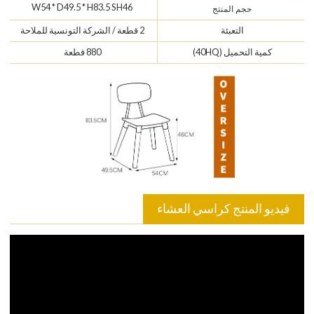
W54 * D49.5 * H83.5 SH46
حجم المنتج
التعبئة
2 قطعة / الشركة التونسية للملاحة
كمية التحميل (40HQ)
880 قطعة
فيديو المنتج كراسي العشاء