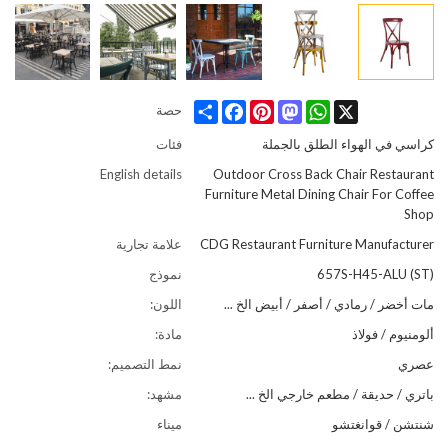
Share
Facebook
Pinterest
Mastodon
WhatsApp
X
حصة
كراسي في الهواء الطلق بالجملة
فئات
English details
Outdoor Cross Back Chair Restaurant
Furniture Metal Dining Chair For Coffee
Shop
CDG Restaurant Furniture Manufacturer
علامة تجارية
657S-H45-ALU (ST)
نموذج
مات أخضر / رمادي / أصفر / أبيض الخ ...
اللون:
ألومنيوم / فولاذ
مادة:
عصري
نمط التصميم:
باتري / حديقة / مطعم خارجي الخ ...
مشهد:
شنتشن / قوانغتشو
ميناء