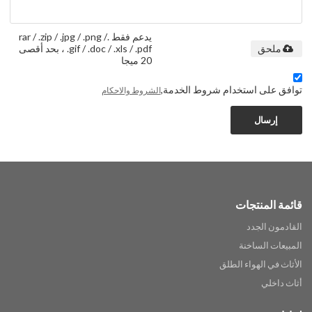
يدعم فقط .rar / .zip / .jpg / .png /
.gif / .doc / .xls / .pdf ، بحد أقصى
ملحق
20 ميجا
توافق على استخدام شروط الخدمة,
الشروط والاحكام
إرسال
قائمة المنتجات
القادمون الجدد
المبيعات الساخنة
الأثاث في الهواء الطلق
أثاث داخلي