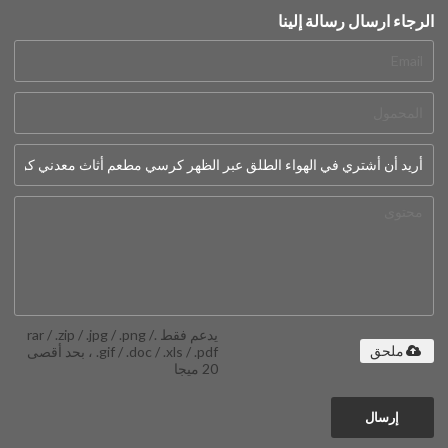
الرجاء ارسال رسالة إلينا
يدعم فقط .rar / .zip / .jpg / .png /
.gif / .doc / .xls / .pdf ، بحد أقصى
ملحق
20 ميجا
إرسال