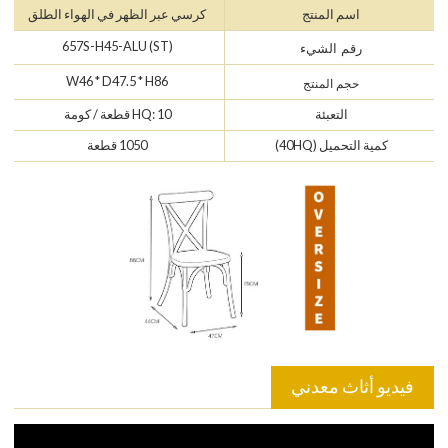
اسم المنتج
كرسي عبر الظهر في الهواء الطلق
657S-H45-ALU (ST)
رقم الشيء
W46 * D47.5 * H86
حجم المنتج
التعبئة
HQ: 10 قطعة / كومة
كمية التحميل (40HQ)
1050 قطعة
فيديو أثاث معدني