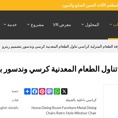
والمطعم الأثاث الصين الصانع والمورد
ات
المحلول
معرض VR
مشروع
خدمة
فة الطعام المنزلية كراسي تناول الطعام المعدنية كرسي وندسور بتصميم ريترو
تناول الطعام المعدنية كرسي وندسور 
Share
Facebook
Pinterest
Mastodon
WhatsApp
X
حصة
كراسي داخلية بالجملة
فئات
glish details
Home Dining Room Furniture Metal Dining
Chairs Retro Style Windsor Chair