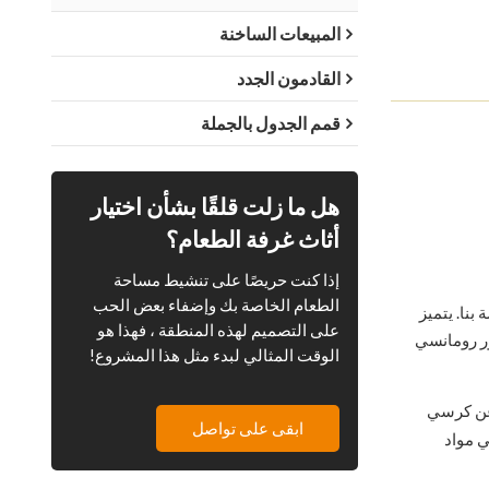
المبيعات الساخنة
القادمون الجدد
قمم الجدول بالجملة
هل ما زلت قلقًا بشأن اختيار
أثاث غرفة الطعام؟
إذا كنت حريصًا على تنشيط مساحة
الطعام الخاصة بك وإضفاء بعض الحب
 في مجموعة أثاث CDG الخاصة بنا. يتميز
على التصميم لهذه المنطقة ، فهذا هو
ر رومانسي
الوقت المثالي لبدء مثل هذا المشروع!
وم Windsor هو عبارة عن كرسي
ابقى على تواصل
ي مواد