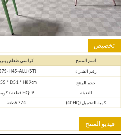
تخصيص
اسم المنتج
كراسي طعام ريترو
37S-H45-ALU (ST)
رقم الشيء
55 * D51 * H89cm
حجم المنتج
التعبئة
HQ: 9 قطعة / كومة
كمية التحميل (40HQ)
774 قطعة
فيديو المنتج