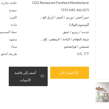
CDG Restaurant Furniture Manufacturer
علامة تجارية
737S-H45-ALU (ST)
نموذج
خمر أخضر / وردي / أصفر / أزرق الخ ...
اللون:
ألومنيوم (فولاذ)
مادة:
حديث / ريترو / عتيق
نمط التصميم:
غرفة الطعام / الباحة / المطعم ، إلخ ...
مشهد:
شنتشن / قوانغتشو
ميناء
L/C, T/T
طريقة الدفع
اتصل الآن
أضف إلى قائمة
الأمنيات