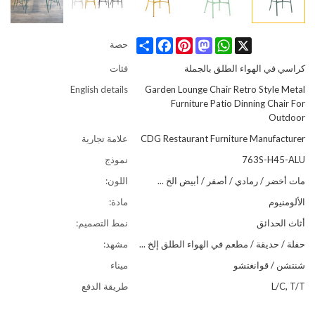
Share
Facebook
Pinterest
Mastodon
WhatsApp
X
حصة
كراسي في الهواء الطلق بالجملة
فئات
English details
Garden Lounge Chair Retro Style Metal
Furniture Patio Dinning Chair For
Outdoor
CDG Restaurant Furniture Manufacturer
علامة تجارية
763S-H45-ALU
نموذج
مات أخضر / رمادي / أصفر / أبيض الخ ...
اللون:
الألومنيوم
مادة:
أثاث الحدائق
نمط التصميم:
حفلة / حديقة / مطعم في الهواء الطلق إلخ ...
مشهد:
شنتشن / قوانغتشو
ميناء
L/C, T/T
طريقة الدفع