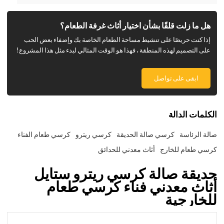
هل ما زلت قلقًا بشأن اختيار أثاث غرفة الطعام؟
إذا كنت حريصًا على تنشيط مساحة الطعام الخاصة بك وإضفاء بعض الحب
على التصميم لهذه المنطقة ، فهذا هو الوقت المثالي لبدء مثل هذا المشروع!
ابقى على تواصل
الكلمات الدالة
صالة الرئاسة
كرسي صالة الحديقة
كرسي ريترو
كرسي طعام الفناء
كرسي طعام للخارج
أثاث معدني للحدائق
حديقة صالة كرسي ريترو ستايل
أثاث معدني فناء كرسي طعام
للخارجية