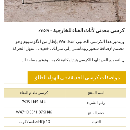
كرسي معدني لأثاث الفناء للخارجية - 763S
يتميز هذا الكرسي الجانبي Windsor بإطار من الألومنيوم وهو
●
مصمم لإضافة شعور رومانسي إلى منزلك ، خفيف ، سهل الحركة.
التصميم الفريد لهذا الكرسي يتيح إمكانية تكديسه وتوفير مساحة لك.
●
مواصفات كرسي الحديقة في الهواء الطلق
اسم المنتج
كرسي طعام الفناء
763S-H45-ALU
رقم الشيء
W47 * D55 * H87 SH46
حجم المنتج
التعبئة
HQ: 10 قطعة / كومة