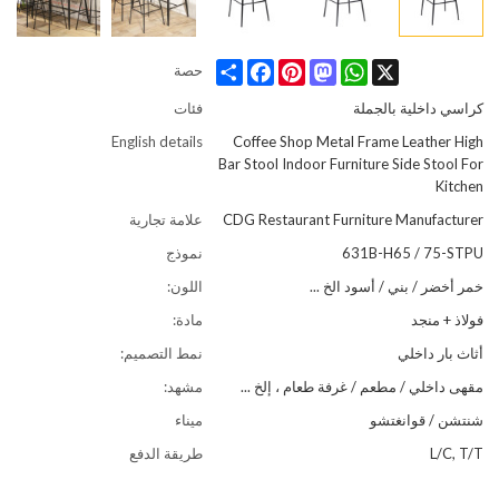
Share
Facebook
Pinterest
Mastodon
WhatsApp
X
حصة
كراسي داخلية بالجملة
فئات
English details
Coffee Shop Metal Frame Leather High
Bar Stool Indoor Furniture Side Stool For
Kitchen
CDG Restaurant Furniture Manufacturer
علامة تجارية
631B-H65 / 75-STPU
نموذج
خمر أخضر / بني / أسود الخ ...
اللون:
فولاذ + منجد
مادة:
أثاث بار داخلي
نمط التصميم:
مقهى داخلي / مطعم / غرفة طعام ، إلخ ...
مشهد:
شنتشن / قوانغتشو
ميناء
L/C, T/T
طريقة الدفع