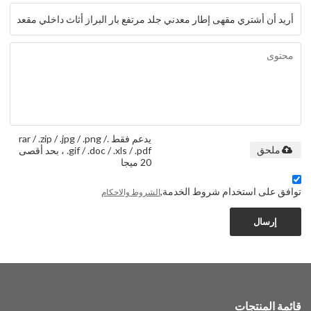
يدعم فقط .rar / .zip / .jpg / .png /
.gif / .doc / .xls / .pdf ، بحد أقصى
ملحق
20 ميجا
توافق على استخدام شروط الخدمة,
الشروط والاحكام
إرسال
قائمة المنتجات