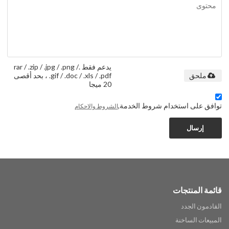
يدعم فقط .rar / .zip / .jpg / .png /
.gif / .doc / .xls / .pdf ، بحد أقصى
ملحق
20 ميجا
توافق على استخدام شروط الخدمة,
الشروط والاحكام
إرسال
قائمة المنتجات
القادمون الجدد
المبيعات الساخنة