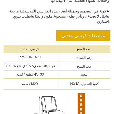
وحفلات الشواء العائلية التي لا نهاية لها!
●
قوية في التصميم وجميلة أيضًا ، هذه الكراسي الكلاسيكية مريحة
بشكل لا يصدق ، وتأتي بطلاء مسحوق ملون وأيضًا تشطيب يدوي
اختياري.
مواصفات كرسي معدني
اسم المنتج
كرسي للحدث
796S-H45-ALU
رقم الشيء
عرض 48 * عمق 59.5 * ارتفاع 82 SH45
حجم المنتج
التعبئة
HQ: 30 قطعة / كومة
كمية التحميل (40HQ)
1320 قطعة