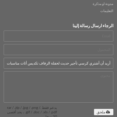
مدونة او مذكرة
التعليمات
الرجاء ارسال رسالة إلينا
يدعم فقط .rar / .zip / .jpg / .png /
.gif / .doc / .xls / .pdf ، بحد أقصى
ملحق
20 ميجا