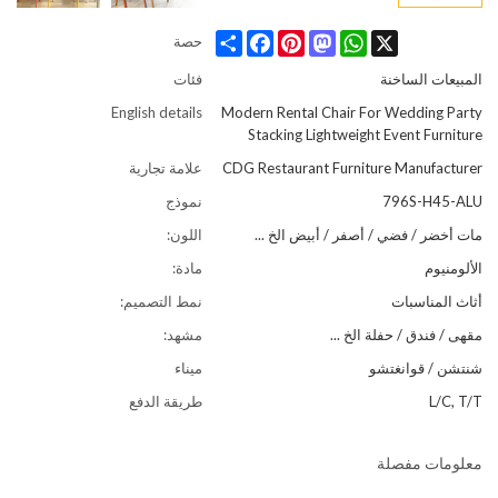
Share
Facebook
Pinterest
Mastodon
WhatsApp
X
حصة
المبيعات الساخنة
فئات
English details
Modern Rental Chair For Wedding Party
Stacking Lightweight Event Furniture
CDG Restaurant Furniture Manufacturer
علامة تجارية
796S-H45-ALU
نموذج
مات أخضر / فضي / أصفر / أبيض الخ ...
اللون:
الألومنيوم
مادة:
أثاث المناسبات
نمط التصميم:
مقهى / فندق / حفلة الخ ...
مشهد:
شنتشن / قوانغتشو
ميناء
L/C, T/T
طريقة الدفع
معلومات مفصلة