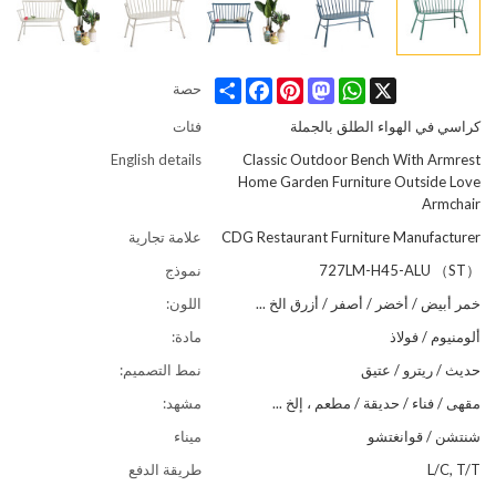
Share
Facebook
Pinterest
Mastodon
WhatsApp
X
حصة
كراسي في الهواء الطلق بالجملة
فئات
English details
Classic Outdoor Bench With Armrest
Home Garden Furniture Outside Love
Armchair
CDG Restaurant Furniture Manufacturer
علامة تجارية
727LM-H45-ALU （ST）
نموذج
خمر أبيض / أخضر / أصفر / أزرق الخ ...
اللون:
ألومنيوم / فولاذ
مادة:
حديث / ريترو / عتيق
نمط التصميم:
مقهى / فناء / حديقة / مطعم ، إلخ ...
مشهد:
شنتشن / قوانغتشو
ميناء
L/C, T/T
طريقة الدفع