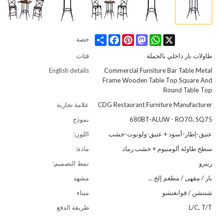
Share
Facebook
Pinterest
Mastodon
WhatsApp
X
حصة
طاولات بار داخلي بالجملة
فئات
English details
Commercial Furniture Bar Table Metal
Frame Wooden Table Top Square And
Round Table Top
CDG Restaurant Furniture Manufacturer
علامة تجارية
680BT-ALUW - RO70، SQ75
نموذج
عتيق-إطار-أسود + عتيق-ولونوت-خشب
اللون:
سطح طاولة ألومنيوم + خشب رماد
مادة:
ريترو
نمط التصميم:
بار / مقهى / مطعم إلخ ...
مشهد
شنتشن / قوانغتشو
ميناء
L/C, T/T
طريقة الدفع