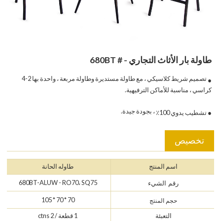
طاولة بار الأثاث التجاري - # 680BT
تصميم شريط كلاسيكي ، مع طاولة مستديرة وطاولة مربعة ، واحدة بها 2-4
●
كراسي ، مناسبة للأماكن الترفيهية.
، بجودة جيدة.
● تشطيب يدوي 100٪
تخصيص
اسم المنتج
طاوله الحانة
680BT-ALUW - RO70، SQ75
رقم الشيء
70 * 70 * 105
حجم المنتج
التعبئة
1 قطعة / 2 ctns