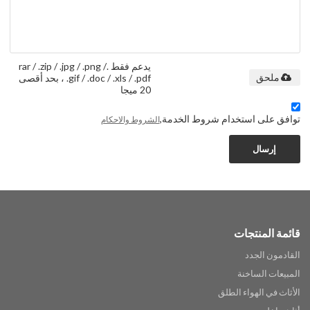
يدعم فقط .rar / .zip / .jpg / .png /
.gif / .doc / .xls / .pdf ، بحد أقصى
ملحق
20 ميجا
توافق على استخدام شروط الخدمة,
الشروط والاحكام
إرسال
قائمة المنتجات
القادمون الجدد
المبيعات الساخنة
الأثاث في الهواء الطلق