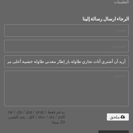
التعليمات
الرجاء ارسال رسالة إلينا
يدعم فقط .rar / .zip / .jpg / .png /
.gif / .doc / .xls / .pdf ، بحد أقصى
ملحق
20 ميجا