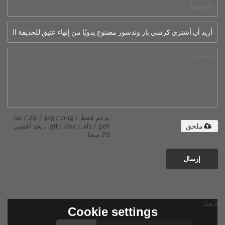
يدعم فقط .rar / .zip / .jpg / .png /
.gif / .doc / .xls / .pdf ، بحد أقصى
ملحق
20 ميجا
إرسال
تابعنا:
Cookie settings