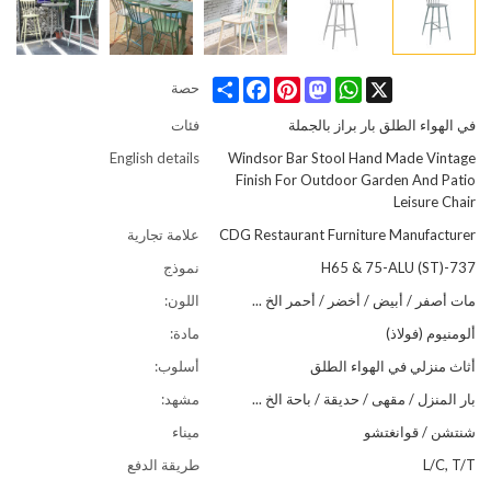
Share
Facebook
Pinterest
Mastodon
WhatsApp
X
حصة
في الهواء الطلق بار براز بالجملة
فئات
English details
Windsor Bar Stool Hand Made Vintage
Finish For Outdoor Garden And Patio
Leisure Chair
CDG Restaurant Furniture Manufacturer
علامة تجارية
737-H65 & 75-ALU (ST)
نموذج
مات أصفر / أبيض / أخضر / أحمر الخ ...
اللون:
ألومنيوم (فولاذ)
مادة:
أثاث منزلي في الهواء الطلق
أسلوب:
بار المنزل / مقهى / حديقة / باحة الخ ...
مشهد:
شنتشن / قوانغتشو
ميناء
L/C, T/T
طريقة الدفع