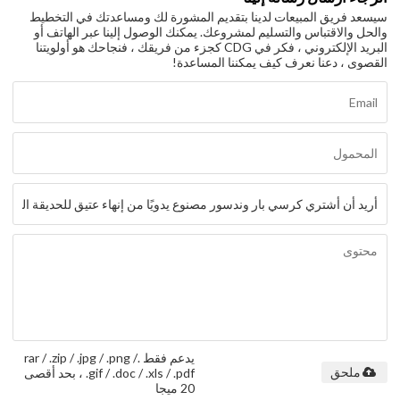
سيسعد فريق المبيعات لدينا بتقديم المشورة لك ومساعدتك في التخطيط
والحل والاقتباس والتسليم لمشروعك. يمكنك الوصول إلينا عبر الهاتف أو
البريد الإلكتروني ، فكر في CDG كجزء من فريقك ، فنجاحك هو أولويتنا
القصوى ، دعنا نعرف كيف يمكننا المساعدة!
يدعم فقط .rar / .zip / .jpg / .png /
.gif / .doc / .xls / .pdf ، بحد أقصى
ملحق
20 ميجا