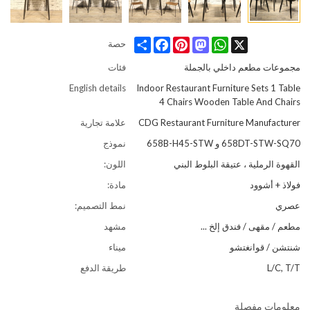
Share
Facebook
Pinterest
Mastodon
WhatsApp
X
حصة
مجموعات مطعم داخلي بالجملة
فئات
English details
Indoor Restaurant Furniture Sets 1 Table
4 Chairs Wooden Table And Chairs
CDG Restaurant Furniture Manufacturer
علامة تجارية
658DT-STW-SQ70 و 658B-H45-STW
نموذج
القهوة الرملية ، عتيقة البلوط البني
اللون:
فولاذ + أشوود
مادة:
عصري
نمط التصميم:
مطعم / مقهى / فندق إلخ ...
مشهد
شنتشن / قوانغتشو
ميناء
L/C, T/T
طريقة الدفع
معلومات مفصلة