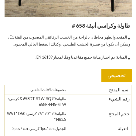
طاولة وكراسي أنيقة 658 #
المقعد والظهر محاطان بالراحة من الخشب الرقائقي المصبوب من الفئة E1 ،
●
ويمكن أن يكونا من قشرة الخشب الطبيعي ، وكذلك الضغط العالي المحدود.
المتانة: تم اختبار متانة جميع مقاعدنا وفقًا لمعيار EN 16139.
●
تخصيص
اسم المنتج
مجموعات الأثاث الداخلي
رقم الشيء
طاولة: 658DT-STW-SQ70 & كرسي:
658B-H45-STW
حجم المنتج
طاولة: 70 * 70 * 76 كرسي: W51 * D50
* H83.5
التعبئة
الجدول: 1pc / ctn كرسي: 2pcs / ctn