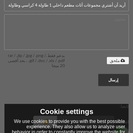
يدعم فقط .rar / .zip / .jpg / .png /
.gif / .doc / .xls / .pdf ، بحد أقصى
ملحق
20 ميجا
إرسال
تابعنا:
Cookie settings
We use cookies to provide you with the best possible
اشتراك
experience. They also allow us to analyze user
behavior in order to constantly improve the website for