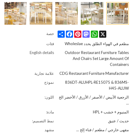
Share
Facebook
Pinterest
Mastodon
WhatsApp
X
حصة
مطعم في الهواء الطلق يحدد Wholeslae
فئات
English details
Outdoor Restaurant Furniture Tables
And Chairs Set Large Amount Of
Containers
CDG Restaurant Furniture Manufacturer
علامة تجارية
836DT-ALUHPL-RE15075 & 836MS-
نموذج
H45-ALUW
الرجعية الأبيض / الأصفر / الأزرق / الأخضر الخ
اللون:
...
المنيوم + خشب + HPL
مادة:
حديث / عتيق
نمط التصميم:
مقهى خارجي / مطعم / فناء إلخ ...
مشهد