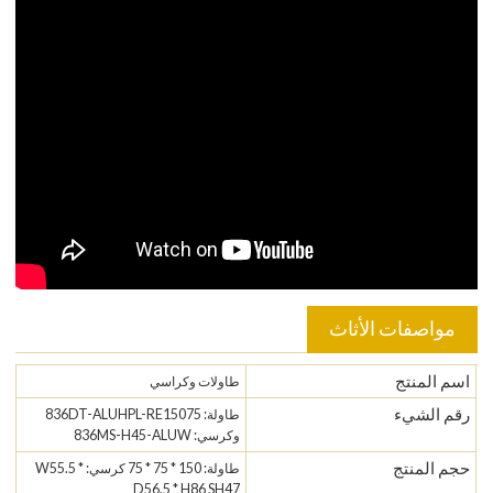
مواصفات الأثاث
اسم المنتج
طاولات وكراسي
رقم الشيء
طاولة: 836DT-ALUHPL-RE15075
وكرسي: 836MS-H45-ALUW
حجم المنتج
طاولة: 150 * 75 * 75 كرسي: W55.5 *
D56.5 * H86 SH47