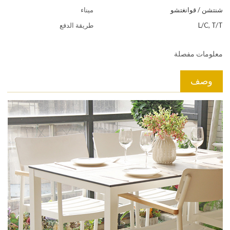
شنتشن / قوانغتشو
ميناء
L/C, T/T
طريقة الدفع
معلومات مفصلة
وصف