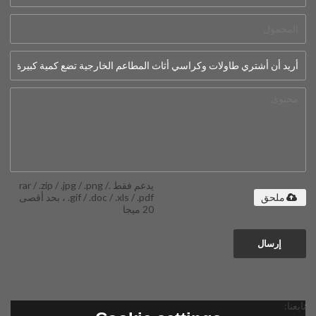
يدعم فقط .rar / .zip / .jpg / .png /
.gif / .doc / .xls / .pdf ، بحد أقصى
ملحق
20 ميجا
إرسال
تابعنا: