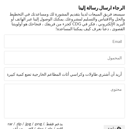
الرجاء ارسال رسالة إلينا
سيسعد فريق المبيعات لدينا بتقديم المشورة لك ومساعدتك في التخطيط
والحل والاقتباس والتسليم لمشروعك. يمكنك الوصول إلينا عبر الهاتف أو
البريد الإلكتروني ، فكر في CDG كجزء من فريقك ، فنجاحك هو أولويتنا
القصوى ، دعنا نعرف كيف يمكننا المساعدة!
يدعم فقط .rar / .zip / .jpg / .png /
.gif / .doc / .xls / .pdf ، بحد أقصى
ملحق