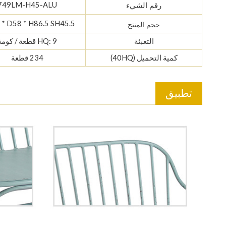
749LM-H45-ALU
رقم الشيء
* D58 * H86.5 SH45.5
حجم المنتج
التعبئة
HQ: 9 قطعة / كومة
كمية التحميل (40HQ)
234 قطعة
تطبيق