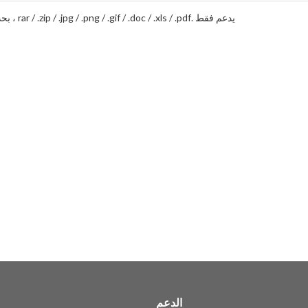
يدعم فقط .rar / .zip / .jpg / .png / .gif / .doc / .xls / .pdf ، بحد أقصى 20 ميجا
الدعم