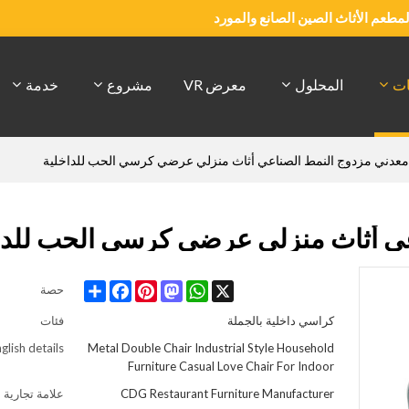
والمطعم الأثاث الصين الصانع والمورد
ات
المحلول
معرض VR
مشروع
خدمة
دني مزدوج النمط الصناعي أثاث منزلي عرضي كرسي الحب للداخلية
ي أثاث منزلي عرضي كرسي الحب للدا
Share
Facebook
Pinterest
Mastodon
WhatsApp
X
حصة
كراسي داخلية بالجملة
فئات
glish details
Metal Double Chair Industrial Style Household
Furniture Casual Love Chair For Indoor
CDG Restaurant Furniture Manufacturer
علامة تجارية