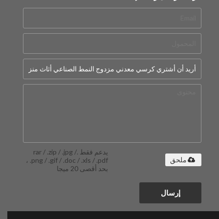
يدعم فقط .rar / .zip / .jpg /
.png / .gif / .doc / .xls / .pdf ،
ملحق
بحد أقصى 20 ميجا
إرسال