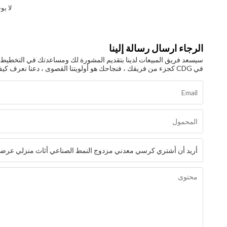
لا يو
الرجاء ارسال رسالة إلينا
سيسعد فريق المبيعات لدينا بتقديم المشورة لك ومساعدتك في التخطيط وال
في CDG كجزء من فريقك ، فنجاحك هو أولويتنا القصوى ، دعنا نعرف كيف يمكننا المساعدة!