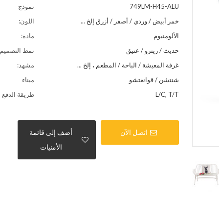
749LM-H45-ALU
نموذج
خمر أبيض / وردي / أصفر / أزرق إلخ ...
اللون:
الألومنيوم
مادة:
حديث / ريترو / عتيق
نمط التصميم:
غرفة المعيشة / الباحة / المطعم ، إلخ ...
مشهد:
شنتشن / قوانغتشو
ميناء
L/C, T/T
طريقة الدفع
اتصل الآن
أضف إلى قائمة
الأمنيات