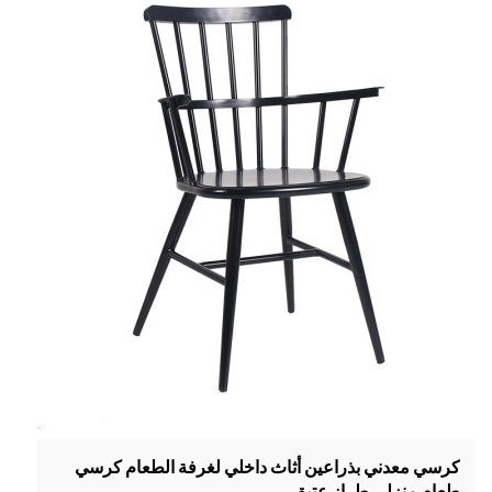
كرسي معدني بذراعين أثاث داخلي لغرفة الطعام كرسي
طعام منزلي طراز عتيق