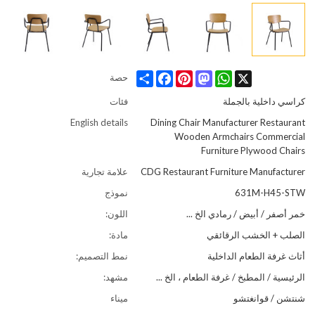
Share
Facebook
Pinterest
Mastodon
WhatsApp
X
حصة
كراسي داخلية بالجملة
فئات
English details
Dining Chair Manufacturer Restaurant
Wooden Armchairs Commercial
Furniture Plywood Chairs
CDG Restaurant Furniture Manufacturer
علامة تجارية
631M-H45-STW
نموذج
خمر أصفر / أبيض / رمادي الخ ...
اللون:
الصلب + الخشب الرقائقي
مادة:
أثاث غرفة الطعام الداخلية
نمط التصميم:
الرئيسية / المطبخ / غرفة الطعام ، الخ ...
مشهد:
شنتشن / قوانغتشو
ميناء