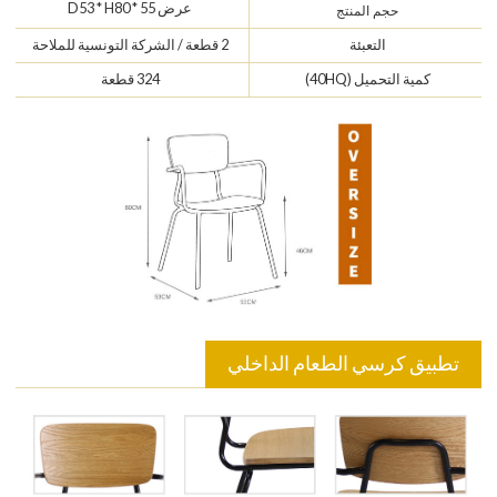
عرض 55 * D53 * H80
حجم المنتج
التعبئة
2 قطعة / الشركة التونسية للملاحة
كمية التحميل (40HQ)
324 قطعة
تطبيق كرسي الطعام الداخلي