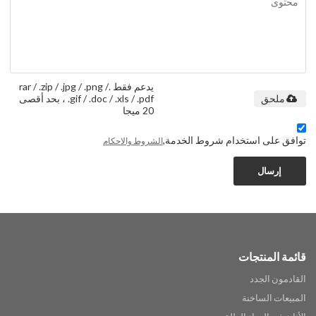
يدعم فقط .rar / .zip / .jpg / .png /
.gif / .doc / .xls / .pdf ، بحد أقصى
ملحق
20 ميجا
توافق على استخدام شروط الخدمة,
الشروط والاحكام
إرسال
قائمة المنتجات
القادمون الجدد
المبيعات الساخنة