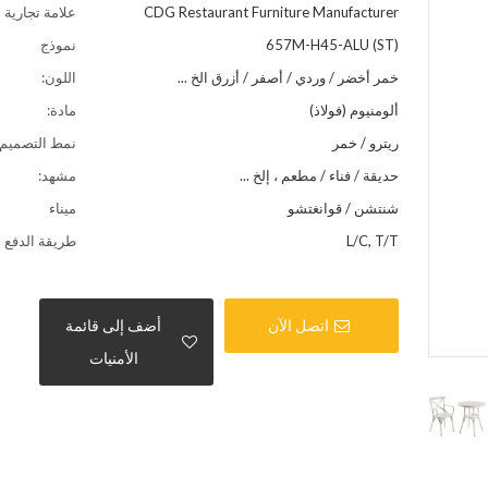
CDG Restaurant Furniture Manufacturer
علامة تجارية
657M-H45-ALU (ST)
نموذج
خمر أخضر / وردي / أصفر / أزرق الخ ...
اللون:
ألومنيوم (فولاذ)
مادة:
ريترو / خمر
نمط التصميم:
حديقة / فناء / مطعم ، إلخ ...
مشهد:
شنتشن / قوانغتشو
ميناء
L/C, T/T
طريقة الدفع
اتصل الآن
أضف إلى قائمة
الأمنيات