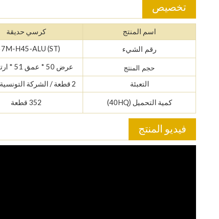
تخصيص
اسم المنتج
كرسي حديقة
57M-H45-ALU (ST)
رقم الشيء
عرض 50 * عمق 51 * ارتفاع 89
حجم المنتج
التعبئة
2 قطعة / الشركة التونسية للملاحة
كمية التحميل (40HQ)
352 قطعة
فيديو المنتج