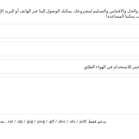
حل والاقتباس والتسليم لمشروعك. يمكنك الوصول إلينا عبر الهاتف أو البريد الإ
يدعم فقط .rar / .zip / .jpg / .png / .gif / .doc / .xls / .pdf ، بحد أقصى 20 ميجا