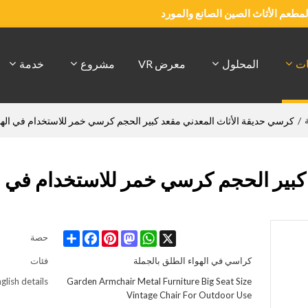
والمطعم الأثاث الصين الصانع والمورد
ات
المحلول
معرض VR
مشروع
خدمة
/
كرسي حديقة الأثاث المعدني مقعد كبير الحجم كرسي خمر للاستخدام في الهو
كبير الحجم كرسي خمر للاستخدام في ا
Share
Facebook
Pinterest
Mastodon
WhatsApp
X
حصة
كراسي في الهواء الطلق بالجملة
فئات
glish details
Garden Armchair Metal Furniture Big Seat Size
Vintage Chair For Outdoor Use