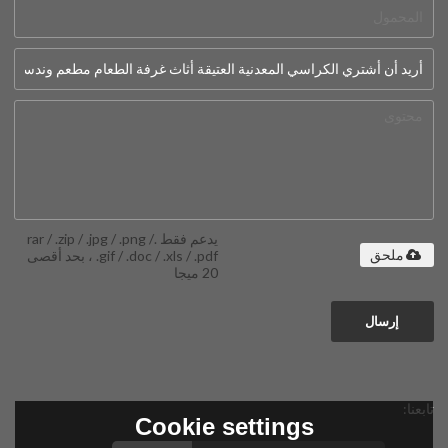
يدعم فقط .rar / .zip / .jpg / .png /
.gif / .doc / .xls / .pdf ، بحد أقصى
ملحق
20 ميجا
إرسال
تابعنا:
Cookie settings