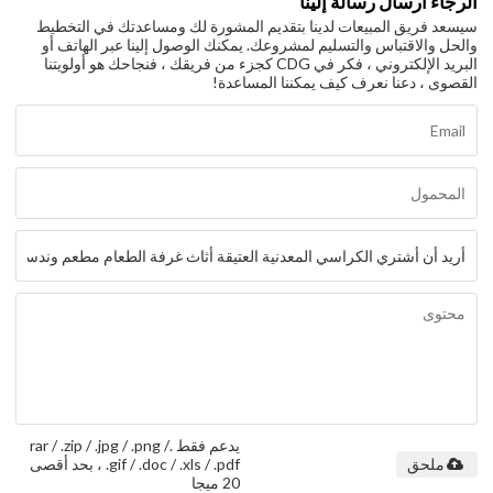
الرجاء ارسال رسالة إلينا
سيسعد فريق المبيعات لدينا بتقديم المشورة لك ومساعدتك في التخطيط
والحل والاقتباس والتسليم لمشروعك. يمكنك الوصول إلينا عبر الهاتف أو
البريد الإلكتروني ، فكر في CDG كجزء من فريقك ، فنجاحك هو أولويتنا
القصوى ، دعنا نعرف كيف يمكننا المساعدة!
يدعم فقط .rar / .zip / .jpg / .png /
.gif / .doc / .xls / .pdf ، بحد أقصى
ملحق
20 ميجا