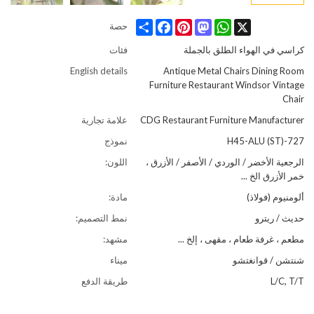
Share
Facebook
Pinterest
Mastodon
WhatsApp
X
حصة
كراسي في الهواء الطلق بالجملة
فئات
English details
Antique Metal Chairs Dining Room
Furniture Restaurant Windsor Vintage
Chair
CDG Restaurant Furniture Manufacturer
علامة تجارية
727-H45-ALU (ST)
نموذج
الرجعية الأخضر / الوردي / الأصفر / الأزرق ،
اللون:
خمر الأزرق الخ ...
ألومنيوم (فولاذ)
مادة:
حديث / ريترو
نمط التصميم:
مطعم ، غرفة طعام ، مقهى ، إلخ ...
مشهد:
شنتشن / قوانغتشو
ميناء
L/C, T/T
طريقة الدفع