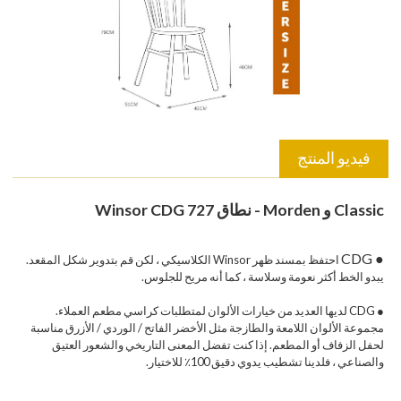
فيديو المنتج
Classic و Morden - نطاق Winsor CDG 727
● CDG
احتفظ بمسند ظهر Winsor الكلاسيكي ، لكن قم بتدوير شكل المقعد.
يبدو الخط أكثر نعومة وسلاسة ، كما أنه مريح للجلوس.
● CDG لديها العديد من خيارات الألوان لمتطلبات كراسي مطعم العملاء.
مجموعة الألوان اللامعة والطازجة مثل الأخضر الفاتح / الوردي / الأزرق مناسبة
لحفل الزفاف أو المطعم. إذا كنت تفضل المعنى التاريخي والشعور العتيق
والصناعي ، فلدينا تشطيب يدوي دقيق 100٪ للاختيار.