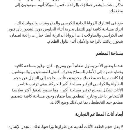
تذكر ، عندما يشعر عملاؤك بالراحة ، فمن المؤكد أنهم سيعودون إلى
مطعمك.
ضع في اعتبارك الزوايا الحادة للكرسي والمفروشات والمواد. لذلك ،
اترك مساحة كافية لهم للتنقل بحرية أثناء الجلوس دون الشعور بأي قيود.
تعد الكراسي والطاولات ذات الزوايا الدائرية أيضًا خيارات رائعة لضمان
شعور زبائنك بالراحة والأمان أثناء تناول الطعام.
مساحة المطعم
عندما يتعلق الأمر بتناول طعام آمن ومريح ، فإن توفير مساحة كافية
يخطو خطوة إلى الأمام للسماح بتحرك أفضل للمستفيدين والموظفين.
إذا كانت مساحة مطعمك محدودة ، فأنت بحاجة إلى التنازل عن حجم
الطاولة والكراسي لتوفير مساحة أكبر للحركة. يعني ترتيب عناصر
الأثاث بشكل صحيح توفير مساحة أكبر ، مما يسمح بتدفق أكثر سلاسة
للأشخاص داخل وخارج المطعم. يبدأ ضمان وجود مساحة كافية بتصميم
مطعم جيد التخطيط ، بما في ذلك وضع الأثاث.
أبعاد أثاث المطاعم التجارية
لا يقل حجم قطعة الأثاث أهمية عن طرازها وراحتها. لذلك ، تجدر الإشارة