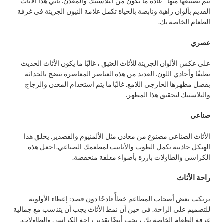
يتم تصنيعها منها - عادة ما تكون من البلاستيك والمعدن. يأتي هذا الأثاث
القديم بألوان زاهية ونابضة بالحياة تكمل علامة النيون الجريئة في غرفة
الطعام الخاصة بك.
عصري
على عكس الألوان الجريئة للأثاث العتيق ، غالبًا ما يكون الأثاث الحديث
نظيفًا وأحادي اللون. العديد من هذه العناصر المعاصرة تنضح بالحداثة
بفضل مظهرها الخارجي اللامع. غالبًا ما يتم استخدام المعدن والزجاج
والبلاستيك لتحقيق هذا المظهر.
صناعي
الأثاث الصناعي مصنوع من معادن مثل الألمنيوم والقصدير. يخلق هذا
الهيكل جاذبية تكمل الطوب والأنابيب لمطعمك الصناعي. اجعل هذه
الكراسي والطاولات بارزة بأضواء معلقة منخفضة.
راحة الأثاث
يرتكب بعض أصحاب المطاعم خطأً فادحًا دون قصد: إعطاء الأولوية
للتصميم على الراحة. في حين أن نمط الأثاث يجب أن يتناسب مع جمالية
غرفة الطعام الخاصة بك ، يجب أيضًا تقدير راحة الكراسي والطاولات.