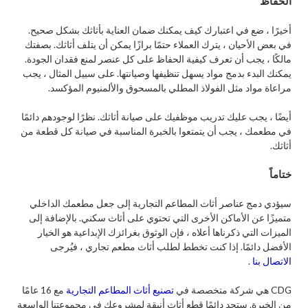
الحفاظ
أخيرًا ، ضع في اعتبارك كيف يمكنك ضمان العناية بأثاثك بشكل صحيح.
في بعض الأحيان ، يترك العملاء حتمًا برازًا يمكن أن يتلف أثاثك. بصفتك
مالكًا ، يجب أن تعرف كيفية الحفاظ على كل عنصر لمنع فقدان الجودة.
يمكنك البدء بدمج مواد يسهل تنظيفها وصيانتها. على سبيل المثال ، يجب
مراعاة مواد مثل الفولاذ المطلي بالمسحوق والألمنيوم المؤكسد.
أيضًا ، يجب عليك تدريب موظفيك على صيانة أثاثك. نظرًا لوجودهم دائمًا
في مطعمك ، يجب أن يتمتعوا بالخبرة المناسبة في صيانة كل قطعة من
أثاثك.
ختاماً
سيؤدي دمج عناصر أثاث المطاعم التجارية إلى جعل مطعمك الداخلي
متميزًا عن الأماكن الأخرى التي تحتوي على أثاث سكني. بالإضافة إلى
الميزات التي ذكرناها أعلاه ، فإن الوثوق بغرائزك الإبداعية هو الخيار
الأفضل دائمًا. إذا كنت تخطط لطلب أثاث مطعم تجاري ، فيُرجى
الاتصال بنا
.
CDG هي شركة متخصصة في
تصنيع أثاث المطاعم التجارية
مع 16 عامًا
من الخبرة. ستجد دائمًا قطع أثاث أنيقة لمشروعك في مجموعتنا الواسعة