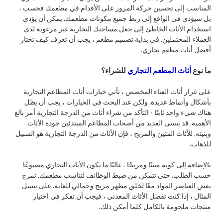
المناسب إلى تحسين حركة المرور على الأقدام في مطعمك فحسب ،
بل سيؤدي في الواقع إلى ربط جميع مكونات مطعمك. يمكن أن يؤدي
استخدام الأثاث الخاطئ إلى جعل مساحتك التجارية غير مرغوبة لدى
العملاء المحتملين. في بداية تصميم مطعم ، يجب أن تعرف كيف تختار
أفضل أثاث مطعم تجاري.
ما نوع
أثاث المطعم التجاري
للشراء؟
على غرار أثاث الفناء المخصص ، تأتي خيارات أثاث المطاعم التجارية
بأشكال وأنماط عديدة. ولكن عند البحث في الخيارات ، يجب أن يظل
هناك شيء واحد ثابتًا - التأكد من شراء أثاث من الدرجة التجارية أمر بالغ
الأهمية. قد ينسى العديد من أصحاب المطاعم المبتدئين جودة الأثاث
وبنيته. للأثاث المتين والمريح ، فإن الأثاث من الدرجة التجارية هو السبيل
للذهاب.
بالإضافة إلى كونه متينًا ومريحًا ، غالبًا ما يكون الأثاث التجاري مصنوعًا
حسب الطلب. حتى تتمكن من ضبط الوظائف لتناسب مطعمك. تمزج
بعض العناصر المواد معًا لخلق مظهر مريح وجمالي للغاية. على سبيل
المثال ، إذا كنت تفضل الأثاث المعدني ، فيجب أن تفكر في اختيار
منتجات ملحومة بالكامل كلما أمكن ذلك.