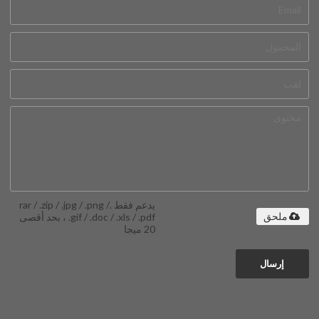
يدعم فقط .rar / .zip / .jpg / .png /
.gif / .doc / .xls / .pdf ، بحد أقصى
ملحق
20 ميجا
إرسال