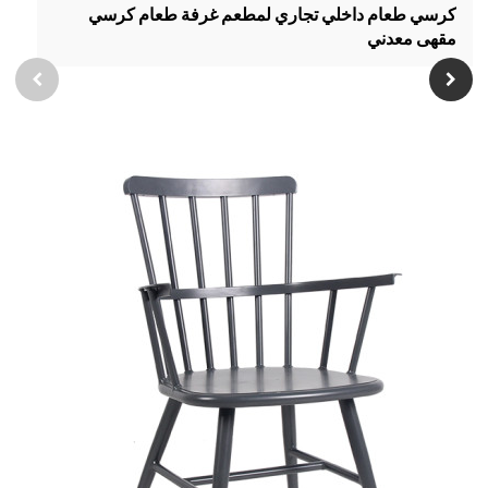
كرسي طعام داخلي تجاري لمطعم غرفة طعام كرسي
مقهى معدني