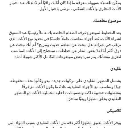
يمكن للعملاء بسهولة معرفة ما إذا كان أثاثك راقيًا أم لا. لذلك عند اختيار
الأثاث التجاري والأثاث السكني ، نوصي باختيار الأول.
موضوع مطعمك
يعد التخطيط لموضوع غرفة الطعام الخاصة بك عاملاً رئيسيًا عند التسوق
لشراء الأثاث. تُعد أجواء مطعمك عاملاً حاسمًا في تحديد نوع الأثاث الذي
ترغب في شرائه. هل تبحث عن مطعم حديث ومريح؟ أم أنك تبحث عن
ذوق أكثر أناقة؟ بغض النظر عن خططك ، ستحتاج إلى الأثاث المناسب
لتعزيز منشأتك. يتم سرد بعض موضوعات التكامل الأكثر شيوعًا أدناه.
تقليدي
يشتمل المظهر التقليدي على تركيبات جديدة تبدو وكأنها تحف محفوظة
جيدًا وتتناسب مع الأجواء التقليدية. عادةً ما يكون الأثاث مزخرفًا
بتشطيبات خشبية داكنة وتصميمات داخلية مخملية. الأثاث ذو المظهر
التقليدي يخلق مظهرًا ريفيًا ساحرًا.
كلاسيكي
يوفر الأثاث العتيق مظهرًا أكثر دقة من الأثاث التقليدي بسبب المواد التي